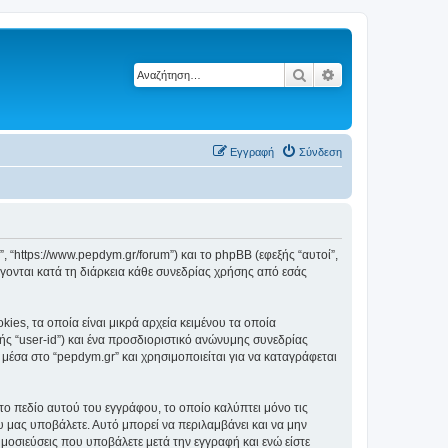
Αναζήτηση
Ειδική αναζήτηση
Εγγραφή
Σύνδεση
”, “https://www.pepdym.gr/forum”) και το phpBB (εφεξής “αυτοί”,
ονται κατά τη διάρκεια κάθε συνεδρίας χρήσης από εσάς
es, τα οποία είναι μικρά αρχεία κειμένου τα οποία
ς “user-id”) και ένα προσδιοριστικό ανώνυμης συνεδρίας
 μέσα στο “pepdym.gr” και χρησιμοποιείται για να καταγράφεται
το πεδίο αυτού του εγγράφου, το οποίο καλύπτει μόνο τις
υ μας υποβάλετε. Αυτό μπορεί να περιλαμβάνει και να μην
ημοσιεύσεις που υποβάλετε μετά την εγγραφή και ενώ είστε