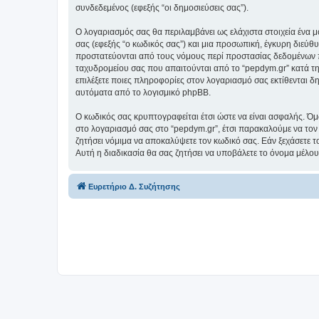
συνδεδεμένος (εφεξής “οι δημοσιεύσεις σας”).
Ο λογαριασμός σας θα περιλαμβάνει ως ελάχιστα στοιχεία ένα 
σας (εφεξής “ο κωδικός σας”) και μια προσωπική, έγκυρη διεύθ
προστατεύονται από τους νόμους περί προστασίας δεδομένων π
ταχυδρομείου σας που απαιτούνται από το “pepdym.gr” κατά τη δ
επιλέξετε ποιες πληροφορίες στον λογαριασμό σας εκτίθενται δ
αυτόματα από το λογισμικό phpBB.
Ο κωδικός σας κρυπτογραφείται έτσι ώστε να είναι ασφαλής. Όμω
στο λογαριασμό σας στο “pepdym.gr”, έτσι παρακαλούμε να τον
ζητήσει νόμιμα να αποκαλύψετε τον κωδικό σας. Εάν ξεχάσετε τ
Αυτή η διαδικασία θα σας ζητήσει να υποβάλετε το όνομα μέλου
Ευρετήριο Δ. Συζήτησης