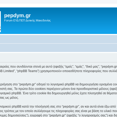
pepdym.gr
Forum ΕΥΔ ΠΕΠ Δυτικής Μακεδονίας
ιρείες που συνδέονται στενά με αυτό (εφεξής “εμείς”, “εμάς”, “δικό μας”, “pepdym.gr
pBB Limited”, “phpBB Teams”) χρησιμοποιούν οποιεσδήποτε πληροφορίες που συλλέγ
ιήγηση στο “pepdym.gr” οδηγεί το λογισμικό phpBB να δημιουργήσει ορισμένα cooki
τή σας. Τα πρώτα δύο cookies περιέχουν μόνον ένα προσδιοριστικό μέλους (εφεξή
ογισμικό phpBB. Ένα τρίτο cookie θα δημιουργηθεί μόλις έχετε πλοηγηθεί σε θέματα
σας ως μέλος.
ισμικού phpBB κατά την πλοήγησή σας στο “pepdym.gr”, αν και αυτά είναι έξω από 
ς τρόπος με τον οποίο συλλέγουμε τις πληροφορίες σας είναι με βάση το υλικό πο
νυμες δημοσιεύσεις”), εγγραφή στο “pepdym.gr” (εφεξής “ο λογαριασμός σας”) και δ