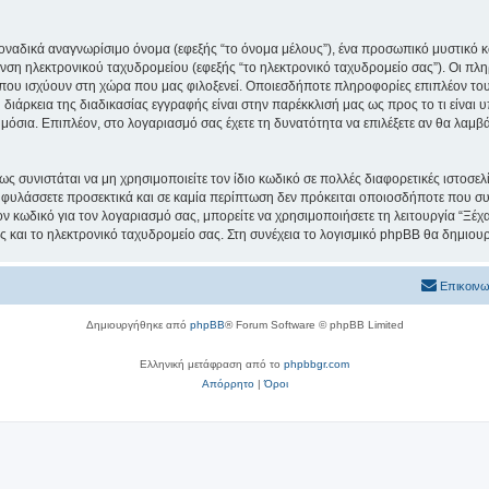
μοναδικά αναγνωρίσιμο όνομα (εφεξής “το όνομα μέλους”), ένα προσωπικό μυστικό κ
υνση ηλεκτρονικού ταχυδρομείου (εφεξής “το ηλεκτρονικό ταχυδρομείο σας”). Οι πλ
ου ισχύουν στη χώρα που μας φιλοξενεί. Οποιεσδήποτε πληροφορίες επιπλέον του
ιάρκεια της διαδικασίας εγγραφής είναι στην παρέκκλισή μας ως προς το τι είναι υ
ημόσια. Επιπλέον, στο λογαριασμό σας έχετε τη δυνατότητα να επιλέξετε αν θα λαμ
ς συνιστάται να μη χρησιμοποιείτε τον ίδιο κωδικό σε πολλές διαφορετικές ιστοσελ
 φυλάσσετε προσεκτικά και σε καμία περίπτωση δεν πρόκειται οποιοσδήποτε που συν
ον κωδικό για τον λογαριασμό σας, μπορείτε να χρησιμοποιήσετε τη λειτουργία “Ξέ
ς και το ηλεκτρονικό ταχυδρομείο σας. Στη συνέχεια το λογισμικό phpBB θα δημιουρ
Επικοινω
Δημιουργήθηκε από
phpBB
® Forum Software © phpBB Limited
Ελληνική μετάφραση από το
phpbbgr.com
Απόρρητο
|
Όροι