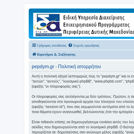
Γρήγορες συνδέσεις
Συχνές ερωτήσεις
Ευρετήριο Δ. Συζήτησης
pepdym.gr - Πολιτική απορρήτου
Αυτή η πολιτική εξηγεί λεπτομερώς πώς το “pepdym.gr” και οι ετα
“αυτών”, “αυτούς”, “λογισμικό phpBB”, “www.phpbb.com”, “ph
(εφεξής “οι πληροφορίες σας”).
Οι πληροφορίες σας συλλέγονται με δύο τρόπους. Πρώτον, η περ
αποθηκεύονται στα προσωρινά αρχεία του πλοηγού του υπολογισ
(εφεξής “session-id”), που σας εκχωρούνται αυτόματα από το λ
ποια θέματα έχουν αναγνωσθεί, βελτιώνοντας έτσι την εμπειρία 
Είναι πιθανόν επίσης να δημιουργήσουμε cookies εκτός του λογ
σελίδες που δημιουργούνται από το λογισμικό phpBB. Ο δεύτερο
περιορίζεται σε: δημοσιεύσεις σαν ανώνυμο μέλος (εφεξής “ανώ