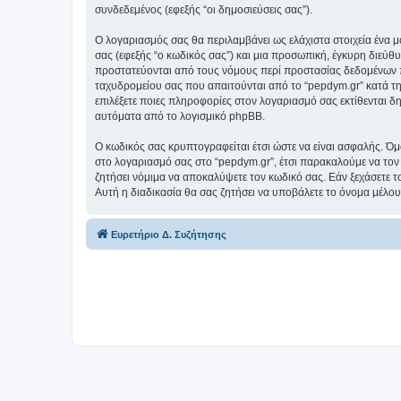
συνδεδεμένος (εφεξής “οι δημοσιεύσεις σας”).
Ο λογαριασμός σας θα περιλαμβάνει ως ελάχιστα στοιχεία ένα 
σας (εφεξής “ο κωδικός σας”) και μια προσωπική, έγκυρη διεύθ
προστατεύονται από τους νόμους περί προστασίας δεδομένων π
ταχυδρομείου σας που απαιτούνται από το “pepdym.gr” κατά τη δ
επιλέξετε ποιες πληροφορίες στον λογαριασμό σας εκτίθενται δ
αυτόματα από το λογισμικό phpBB.
Ο κωδικός σας κρυπτογραφείται έτσι ώστε να είναι ασφαλής. Όμω
στο λογαριασμό σας στο “pepdym.gr”, έτσι παρακαλούμε να τον
ζητήσει νόμιμα να αποκαλύψετε τον κωδικό σας. Εάν ξεχάσετε τ
Αυτή η διαδικασία θα σας ζητήσει να υποβάλετε το όνομα μέλου
Ευρετήριο Δ. Συζήτησης