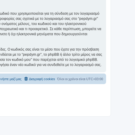
ωδικό που χρησιμοποιείται για τη σύνδεση με τον λογαριασμό
ηροφορίες σας σχετικά με το λογαριασμό σας στο “pepdym.gr”
 ονόματος μέλους, του κωδικού και του ηλεκτρονικού
ποχρεωτικό και τι προαιρετικό. Σε κάθε περίπτωση, μπορείτε να
βάνετε ή όχι ηλεκτρονικά μηνύματα που δημιουργούνται
ίδες. Ο κωδικός σας είναι το μέσο που έχετε για την πρόσβαση
δέεται με το “pepdym.gr”, το phpBB ή άλλο τρίτο μέρος να σας
χασα τον κωδικό μου” που παρέχεται από το λογισμικό phpBB.
γήσει έναν νέο κωδικό για να συνδεθείτε με το λογαριασμό σας.
νήστε μαζί μας
Διαγραφή cookies
Όλοι οι χρόνοι είναι
UTC+03:00