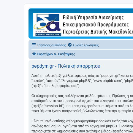
Γρήγορες συνδέσεις
Συχνές ερωτήσεις
Ευρετήριο Δ. Συζήτησης
pepdym.gr - Πολιτική απορρήτου
Αυτή η πολιτική εξηγεί λεπτομερώς πώς το “pepdym.gr” και οι ετα
“αυτών”, “αυτούς”, “λογισμικό phpBB”, “www.phpbb.com”, “ph
(εφεξής “οι πληροφορίες σας”).
Οι πληροφορίες σας συλλέγονται με δύο τρόπους. Πρώτον, η περ
αποθηκεύονται στα προσωρινά αρχεία του πλοηγού του υπολογισ
(εφεξής “session-id”), που σας εκχωρούνται αυτόματα από το λ
ποια θέματα έχουν αναγνωσθεί, βελτιώνοντας έτσι την εμπειρία 
Είναι πιθανόν επίσης να δημιουργήσουμε cookies εκτός του λογ
σελίδες που δημιουργούνται από το λογισμικό phpBB. Ο δεύτερο
περιορίζεται σε: δημοσιεύσεις σαν ανώνυμο μέλος (εφεξής “ανώ