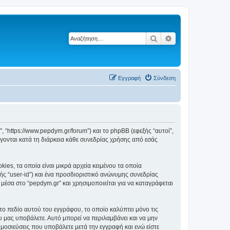
Αναζήτηση
Ειδική αναζήτηση
Εγγραφή
Σύνδεση
”, “https://www.pepdym.gr/forum”) και το phpBB (εφεξής “αυτοί”,
ονται κατά τη διάρκεια κάθε συνεδρίας χρήσης από εσάς
es, τα οποία είναι μικρά αρχεία κειμένου τα οποία
ς “user-id”) και ένα προσδιοριστικό ανώνυμης συνεδρίας
 μέσα στο “pepdym.gr” και χρησιμοποιείται για να καταγράφεται
το πεδίο αυτού του εγγράφου, το οποίο καλύπτει μόνο τις
υ μας υποβάλετε. Αυτό μπορεί να περιλαμβάνει και να μην
ημοσιεύσεις που υποβάλετε μετά την εγγραφή και ενώ είστε