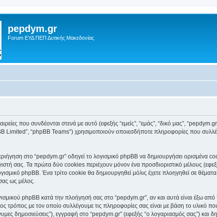
pepdym.gr
Forum ΕΥΔ ΠΕΠ Δυτικής Μακεδονίας
ιρείες που συνδέονται στενά με αυτό (εφεξής “εμείς”, “εμάς”, “δικό μας”, “pepdym.gr
pBB Limited”, “phpBB Teams”) χρησιμοποιούν οποιεσδήποτε πληροφορίες που συλλέγ
ιήγηση στο “pepdym.gr” οδηγεί το λογισμικό phpBB να δημιουργήσει ορισμένα cooki
τή σας. Τα πρώτα δύο cookies περιέχουν μόνον ένα προσδιοριστικό μέλους (εφεξή
ογισμικό phpBB. Ένα τρίτο cookie θα δημιουργηθεί μόλις έχετε πλοηγηθεί σε θέματα
σας ως μέλος.
ισμικού phpBB κατά την πλοήγησή σας στο “pepdym.gr”, αν και αυτά είναι έξω από 
ς τρόπος με τον οποίο συλλέγουμε τις πληροφορίες σας είναι με βάση το υλικό πο
νυμες δημοσιεύσεις”), εγγραφή στο “pepdym.gr” (εφεξής “ο λογαριασμός σας”) και δ