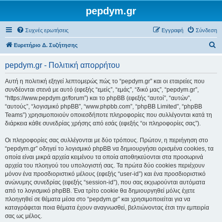
pepdym.gr
Συχνές ερωτήσεις
Εγγραφή
Σύνδεση
Α
Ευρετήριο Δ. Συζήτησης
ν
pepdym.gr - Πολιτική απορρήτου
α
ζ
Αυτή η πολιτική εξηγεί λεπτομερώς πώς το “pepdym.gr” και οι εταιρείες που
συνδέονται στενά με αυτό (εφεξής “εμείς”, “εμάς”, “δικό μας”, “pepdym.gr”,
ή
“https://www.pepdym.gr/forum”) και το phpBB (εφεξής “αυτοί”, “αυτών”,
τ
“αυτούς”, “λογισμικό phpBB”, “www.phpbb.com”, “phpBB Limited”, “phpBB
Teams”) χρησιμοποιούν οποιεσδήποτε πληροφορίες που συλλέγονται κατά τη
η
διάρκεια κάθε συνεδρίας χρήσης από εσάς (εφεξής “οι πληροφορίες σας”).
σ
Οι πληροφορίες σας συλλέγονται με δύο τρόπους. Πρώτον, η περιήγηση στο
η
“pepdym.gr” οδηγεί το λογισμικό phpBB να δημιουργήσει ορισμένα cookies, τα
οποία είναι μικρά αρχεία κειμένου τα οποία αποθηκεύονται στα προσωρινά
αρχεία του πλοηγού του υπολογιστή σας. Τα πρώτα δύο cookies περιέχουν
μόνον ένα προσδιοριστικό μέλους (εφεξής “user-id”) και ένα προσδιοριστικό
ανώνυμης συνεδρίας (εφεξής “session-id”), που σας εκχωρούνται αυτόματα
από το λογισμικό phpBB. Ένα τρίτο cookie θα δημιουργηθεί μόλις έχετε
πλοηγηθεί σε θέματα μέσα στο “pepdym.gr” και χρησιμοποιείται για να
καταγράφεται ποια θέματα έχουν αναγνωσθεί, βελτιώνοντας έτσι την εμπειρία
σας ως μέλος.