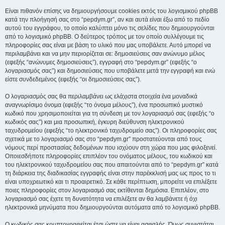
Είναι πιθανόν επίσης να δημιουργήσουμε cookies εκτός του λογισμικού phpBB
κατά την πλοήγησή σας στο “pepdym.gr”, αν και αυτά είναι έξω από το πεδίο
αυτού του εγγράφου, το οποίο καλύπτει μόνο τις σελίδες που δημιουργούνται
από το λογισμικό phpBB. Ο δεύτερος τρόπος με τον οποίο συλλέγουμε τις
πληροφορίες σας είναι με βάση το υλικό που μας υποβάλετε. Αυτό μπορεί να
περιλαμβάνει και να μην περιορίζεται σε: δημοσιεύσεις σαν ανώνυμο μέλος
(εφεξής “ανώνυμες δημοσιεύσεις”), εγγραφή στο “pepdym.gr” (εφεξής “ο
λογαριασμός σας”) και δημοσιεύσεις που υποβάλετε μετά την εγγραφή και ενώ
είστε συνδεδεμένος (εφεξής “οι δημοσιεύσεις σας”).
Ο λογαριασμός σας θα περιλαμβάνει ως ελάχιστα στοιχεία ένα μοναδικά
αναγνωρίσιμο όνομα (εφεξής “το όνομα μέλους”), ένα προσωπικό μυστικό
κωδικό που χρησιμοποιείται για τη σύνδεση με τον λογαριασμό σας (εφεξής “ο
κωδικός σας”) και μια προσωπική, έγκυρη διεύθυνση ηλεκτρονικού
ταχυδρομείου (εφεξής “το ηλεκτρονικό ταχυδρομείο σας”). Οι πληροφορίες σας
σχετικά με το λογαριασμό σας στο “pepdym.gr” προστατεύονται από τους
νόμους περί προστασίας δεδομένων που ισχύουν στη χώρα που μας φιλοξενεί.
Οποιεσδήποτε πληροφορίες επιπλέον του ονόματος μέλους, του κωδικού και
του ηλεκτρονικού ταχυδρομείου σας που απαιτούνται από το “pepdym.gr” κατά
τη διάρκεια της διαδικασίας εγγραφής είναι στην παρέκκλισή μας ως προς το τι
είναι υποχρεωτικό και τι προαιρετικό. Σε κάθε περίπτωση, μπορείτε να επιλέξετε
ποιες πληροφορίες στον λογαριασμό σας εκτίθενται δημόσια. Επιπλέον, στο
λογαριασμό σας έχετε τη δυνατότητα να επιλέξετε αν θα λαμβάνετε ή όχι
ηλεκτρονικά μηνύματα που δημιουργούνται αυτόματα από το λογισμικό phpBB.
Ο κωδικός σας κρυπτογραφείται έτσι ώστε να είναι ασφαλής. Όμως συνιστάται