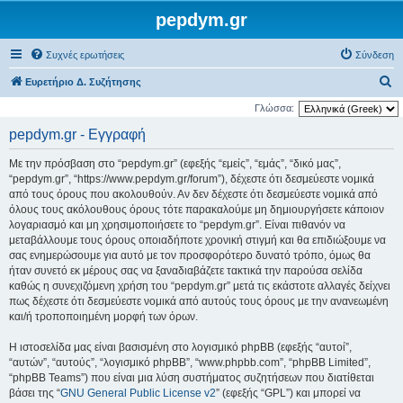
pepdym.gr
Συχνές ερωτήσεις
Σύνδεση
Α
Ευρετήριο Δ. Συζήτησης
ν
Γλώσσα:
α
pepdym.gr - Εγγραφή
ζ
Με την πρόσβαση στο “pepdym.gr” (εφεξής “εμείς”, “εμάς”, “δικό μας”,
ή
“pepdym.gr”, “https://www.pepdym.gr/forum”), δέχεστε ότι δεσμεύεστε νομικά
τ
από τους όρους που ακολουθούν. Αν δεν δέχεστε ότι δεσμεύεστε νομικά από
όλους τους ακόλουθους όρους τότε παρακαλούμε μη δημιουργήσετε κάποιον
η
λογαριασμό και μη χρησιμοποιήσετε το “pepdym.gr”. Είναι πιθανόν να
σ
μεταβάλλουμε τους όρους οποιαδήποτε χρονική στιγμή και θα επιδιώξουμε να
η
σας ενημερώσουμε για αυτό με τον προσφορότερο δυνατό τρόπο, όμως θα
ήταν συνετό εκ μέρους σας να ξαναδιαβάζετε τακτικά την παρούσα σελίδα
καθώς η συνεχιζόμενη χρήση του “pepdym.gr” μετά τις εκάστοτε αλλαγές δείχνει
πως δέχεστε ότι δεσμεύεστε νομικά από αυτούς τους όρους με την ανανεωμένη
και/ή τροποποιημένη μορφή των όρων.
Η ιστοσελίδα μας είναι βασισμένη στο λογισμικό phpBB (εφεξής “αυτοί”,
“αυτών”, “αυτούς”, “λογισμικό phpBB”, “www.phpbb.com”, “phpBB Limited”,
“phpBB Teams”) που είναι μια λύση συστήματος συζητήσεων που διατίθεται
βάσει της “
GNU General Public License v2
” (εφεξής “GPL”) και μπορεί να