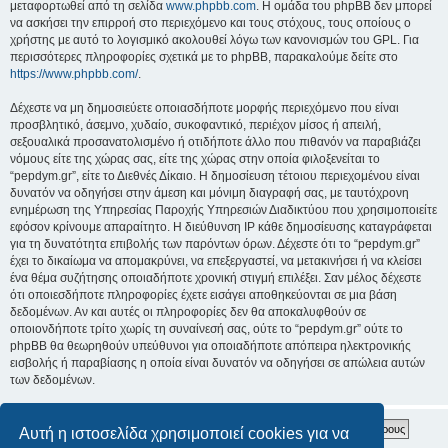
μεταφορτωθεί από τη σελίδα
www.phpbb.com
. Η ομάδα του phpBB δεν μπορεί
να ασκήσει την επιρροή στο περιεχόμενο και τους στόχους, τους οποίους ο
χρήστης με αυτό το λογισμικό ακολουθεί λόγω των κανονισμών του GPL. Για
περισσότερες πληροφορίες σχετικά με το phpBB, παρακαλούμε δείτε στο
https://www.phpbb.com/
.
Δέχεστε να μη δημοσιεύετε οποιασδήποτε μορφής περιεχόμενο που είναι
προσβλητικό, άσεμνο, χυδαίο, συκοφαντικό, περιέχον μίσος ή απειλή,
σεξουαλικά προσανατολισμένο ή οτιδήποτε άλλο που πιθανόν να παραβιάζει
νόμους είτε της χώρας σας, είτε της χώρας στην οποία φιλοξενείται το
“pepdym.gr”, είτε το Διεθνές Δίκαιο. Η δημοσίευση τέτοιου περιεχομένου είναι
δυνατόν να οδηγήσει στην άμεση και μόνιμη διαγραφή σας, με ταυτόχρονη
ενημέρωση της Υπηρεσίας Παροχής Υπηρεσιών Διαδικτύου που χρησιμοποιείτε
εφόσον κρίνουμε απαραίτητο. Η διεύθυνση IP κάθε δημοσίευσης καταγράφεται
για τη δυνατότητα επιβολής των παρόντων όρων. Δέχεστε ότι το “pepdym.gr”
έχει το δικαίωμα να απομακρύνει, να επεξεργαστεί, να μετακινήσει ή να κλείσει
ένα θέμα συζήτησης οποιαδήποτε χρονική στιγμή επιλέξει. Σαν μέλος δέχεστε
ότι οποιεσδήποτε πληροφορίες έχετε εισάγει αποθηκεύονται σε μια βάση
δεδομένων. Αν και αυτές οι πληροφορίες δεν θα αποκαλυφθούν σε
οποιονδήποτε τρίτο χωρίς τη συναίνεσή σας, ούτε το “pepdym.gr” ούτε το
phpBB θα θεωρηθούν υπεύθυνοι για οποιαδήποτε απόπειρα ηλεκτρονικής
εισβολής ή παραβίασης η οποία είναι δυνατόν να οδηγήσει σε απώλεια αυτών
των δεδομένων.
Αυτή η ιστοσελίδα χρησιμοποιεί cookies για να