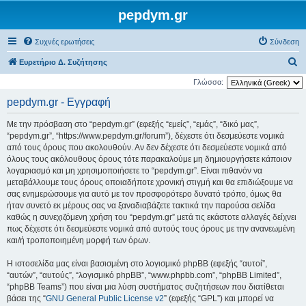
pepdym.gr
Συχνές ερωτήσεις
Σύνδεση
Α
Ευρετήριο Δ. Συζήτησης
ν
Γλώσσα:
α
pepdym.gr - Εγγραφή
ζ
Με την πρόσβαση στο “pepdym.gr” (εφεξής “εμείς”, “εμάς”, “δικό μας”,
ή
“pepdym.gr”, “https://www.pepdym.gr/forum”), δέχεστε ότι δεσμεύεστε νομικά
τ
από τους όρους που ακολουθούν. Αν δεν δέχεστε ότι δεσμεύεστε νομικά από
όλους τους ακόλουθους όρους τότε παρακαλούμε μη δημιουργήσετε κάποιον
η
λογαριασμό και μη χρησιμοποιήσετε το “pepdym.gr”. Είναι πιθανόν να
σ
μεταβάλλουμε τους όρους οποιαδήποτε χρονική στιγμή και θα επιδιώξουμε να
η
σας ενημερώσουμε για αυτό με τον προσφορότερο δυνατό τρόπο, όμως θα
ήταν συνετό εκ μέρους σας να ξαναδιαβάζετε τακτικά την παρούσα σελίδα
καθώς η συνεχιζόμενη χρήση του “pepdym.gr” μετά τις εκάστοτε αλλαγές δείχνει
πως δέχεστε ότι δεσμεύεστε νομικά από αυτούς τους όρους με την ανανεωμένη
και/ή τροποποιημένη μορφή των όρων.
Η ιστοσελίδα μας είναι βασισμένη στο λογισμικό phpBB (εφεξής “αυτοί”,
“αυτών”, “αυτούς”, “λογισμικό phpBB”, “www.phpbb.com”, “phpBB Limited”,
“phpBB Teams”) που είναι μια λύση συστήματος συζητήσεων που διατίθεται
βάσει της “
GNU General Public License v2
” (εφεξής “GPL”) και μπορεί να