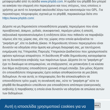
μεταφορτωθεί από τη σελίδα
www.phpbb.com
. Η ομάδα του phpBB δεν μπορεί
να ασκήσει την επιρροή στο περιεχόμενο και τους στόχους, τους οποίους ο
χρήστης με αυτό το λογισμικό ακολουθεί λόγω των κανονισμών του GPL. Για
περισσότερες πληροφορίες σχετικά με το phpBB, παρακαλούμε δείτε στο
https://www.phpbb.com/
.
Δέχεστε να μη δημοσιεύετε οποιασδήποτε μορφής περιεχόμενο που είναι
προσβλητικό, άσεμνο, χυδαίο, συκοφαντικό, περιέχον μίσος ή απειλή,
σεξουαλικά προσανατολισμένο ή οτιδήποτε άλλο που πιθανόν να παραβιάζει
νόμους είτε της χώρας σας, είτε της χώρας στην οποία φιλοξενείται το
“pepdym.gr”, είτε το Διεθνές Δίκαιο. Η δημοσίευση τέτοιου περιεχομένου είναι
δυνατόν να οδηγήσει στην άμεση και μόνιμη διαγραφή σας, με ταυτόχρονη
ενημέρωση της Υπηρεσίας Παροχής Υπηρεσιών Διαδικτύου που χρησιμοποιείτε
εφόσον κρίνουμε απαραίτητο. Η διεύθυνση IP κάθε δημοσίευσης καταγράφεται
για τη δυνατότητα επιβολής των παρόντων όρων. Δέχεστε ότι το “pepdym.gr”
έχει το δικαίωμα να απομακρύνει, να επεξεργαστεί, να μετακινήσει ή να κλείσει
ένα θέμα συζήτησης οποιαδήποτε χρονική στιγμή επιλέξει. Σαν μέλος δέχεστε
ότι οποιεσδήποτε πληροφορίες έχετε εισάγει αποθηκεύονται σε μια βάση
δεδομένων. Αν και αυτές οι πληροφορίες δεν θα αποκαλυφθούν σε
οποιονδήποτε τρίτο χωρίς τη συναίνεσή σας, ούτε το “pepdym.gr” ούτε το
phpBB θα θεωρηθούν υπεύθυνοι για οποιαδήποτε απόπειρα ηλεκτρονικής
εισβολής ή παραβίασης η οποία είναι δυνατόν να οδηγήσει σε απώλεια αυτών
των δεδομένων.
Αυτή η ιστοσελίδα χρησιμοποιεί cookies για να