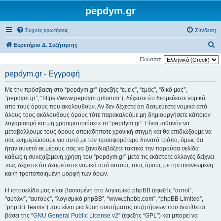
pepdym.gr
Συχνές ερωτήσεις
Σύνδεση
Α
Ευρετήριο Δ. Συζήτησης
ν
Γλώσσα:
α
pepdym.gr - Εγγραφή
ζ
Με την πρόσβαση στο “pepdym.gr” (εφεξής “εμείς”, “εμάς”, “δικό μας”,
ή
“pepdym.gr”, “https://www.pepdym.gr/forum”), δέχεστε ότι δεσμεύεστε νομικά
τ
από τους όρους που ακολουθούν. Αν δεν δέχεστε ότι δεσμεύεστε νομικά από
όλους τους ακόλουθους όρους τότε παρακαλούμε μη δημιουργήσετε κάποιον
η
λογαριασμό και μη χρησιμοποιήσετε το “pepdym.gr”. Είναι πιθανόν να
σ
μεταβάλλουμε τους όρους οποιαδήποτε χρονική στιγμή και θα επιδιώξουμε να
η
σας ενημερώσουμε για αυτό με τον προσφορότερο δυνατό τρόπο, όμως θα
ήταν συνετό εκ μέρους σας να ξαναδιαβάζετε τακτικά την παρούσα σελίδα
καθώς η συνεχιζόμενη χρήση του “pepdym.gr” μετά τις εκάστοτε αλλαγές δείχνει
πως δέχεστε ότι δεσμεύεστε νομικά από αυτούς τους όρους με την ανανεωμένη
και/ή τροποποιημένη μορφή των όρων.
Η ιστοσελίδα μας είναι βασισμένη στο λογισμικό phpBB (εφεξής “αυτοί”,
“αυτών”, “αυτούς”, “λογισμικό phpBB”, “www.phpbb.com”, “phpBB Limited”,
“phpBB Teams”) που είναι μια λύση συστήματος συζητήσεων που διατίθεται
βάσει της “
GNU General Public License v2
” (εφεξής “GPL”) και μπορεί να