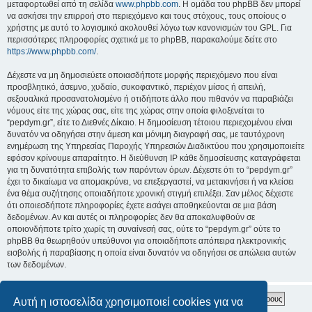
μεταφορτωθεί από τη σελίδα
www.phpbb.com
. Η ομάδα του phpBB δεν μπορεί
να ασκήσει την επιρροή στο περιεχόμενο και τους στόχους, τους οποίους ο
χρήστης με αυτό το λογισμικό ακολουθεί λόγω των κανονισμών του GPL. Για
περισσότερες πληροφορίες σχετικά με το phpBB, παρακαλούμε δείτε στο
https://www.phpbb.com/
.
Δέχεστε να μη δημοσιεύετε οποιασδήποτε μορφής περιεχόμενο που είναι
προσβλητικό, άσεμνο, χυδαίο, συκοφαντικό, περιέχον μίσος ή απειλή,
σεξουαλικά προσανατολισμένο ή οτιδήποτε άλλο που πιθανόν να παραβιάζει
νόμους είτε της χώρας σας, είτε της χώρας στην οποία φιλοξενείται το
“pepdym.gr”, είτε το Διεθνές Δίκαιο. Η δημοσίευση τέτοιου περιεχομένου είναι
δυνατόν να οδηγήσει στην άμεση και μόνιμη διαγραφή σας, με ταυτόχρονη
ενημέρωση της Υπηρεσίας Παροχής Υπηρεσιών Διαδικτύου που χρησιμοποιείτε
εφόσον κρίνουμε απαραίτητο. Η διεύθυνση IP κάθε δημοσίευσης καταγράφεται
για τη δυνατότητα επιβολής των παρόντων όρων. Δέχεστε ότι το “pepdym.gr”
έχει το δικαίωμα να απομακρύνει, να επεξεργαστεί, να μετακινήσει ή να κλείσει
ένα θέμα συζήτησης οποιαδήποτε χρονική στιγμή επιλέξει. Σαν μέλος δέχεστε
ότι οποιεσδήποτε πληροφορίες έχετε εισάγει αποθηκεύονται σε μια βάση
δεδομένων. Αν και αυτές οι πληροφορίες δεν θα αποκαλυφθούν σε
οποιονδήποτε τρίτο χωρίς τη συναίνεσή σας, ούτε το “pepdym.gr” ούτε το
phpBB θα θεωρηθούν υπεύθυνοι για οποιαδήποτε απόπειρα ηλεκτρονικής
εισβολής ή παραβίασης η οποία είναι δυνατόν να οδηγήσει σε απώλεια αυτών
των δεδομένων.
Αυτή η ιστοσελίδα χρησιμοποιεί cookies για να