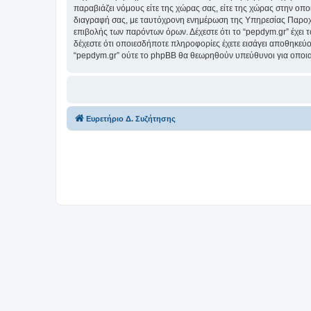
παραβιάζει νόμους είτε της χώρας σας, είτε της χώρας στην οποί
διαγραφή σας, με ταυτόχρονη ενημέρωση της Υπηρεσίας Παροχή
επιβολής των παρόντων όρων. Δέχεστε ότι το “pepdym.gr” έχει τ
δέχεστε ότι οποιεσδήποτε πληροφορίες έχετε εισάγει αποθηκεύο
“pepdym.gr” ούτε το phpBB θα θεωρηθούν υπεύθυνοι για οποια
Ευρετήριο Δ. Συζήτησης