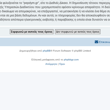
α φιλοξενείται το “pepdym.gr”, είτε το Διεθνές Δίκαιο. Η δημοσίευση τέτοιου περιεχ
ς Υπηρεσιών Διαδικτύου που χρησιμοποιείτε εφόσον κρίνουμε απαραίτητο. Η διεύ
ο δικαίωμα να απομακρύνει, να επεξεργαστεί, να μετακινήσει ή να κλείσει ένα θέμα 
νται σε μια βάση δεδομένων. Αν και αυτές οι πληροφορίες δεν θα αποκαλυφθούν σε 
δήποτε απόπειρα ηλεκτρονικής εισβολής ή παραβίασης η οποία είναι δυνατόν να ο
Επικοινω
Δημιουργήθηκε από
phpBB
® Forum Software © phpBB Limited
Ελληνική μετάφραση από το
phpbbgr.com
Απόρρητο
|
Όροι