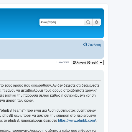
Αναζήτηση
Ειδική αναζήτηση
Σύνδεση
Γλώσσα:
ά από τους όρους που ακολουθούν. Αν δεν δέχεστε ότι δεσμεύεστε
αι πιθανόν να μεταβάλλουμε τους όρους οποιαδήποτε χρονική
ετε τακτικά την παρούσα σελίδα καθώς η συνεχιζόμενη χρήση
ημένη μορφή των όρων.
”, “phpBB Teams”) που είναι μια λύση συστήματος συζητήσεων
υ phpBB δεν μπορεί να ασκήσει την επιρροή στο περιεχόμενο
 με το phpBB, παρακαλούμε δείτε στο
https://www.phpbb.com/
.
ξουαλικά προσανατολισμένο ή οτιδήποτε άλλο που πιθανόν να