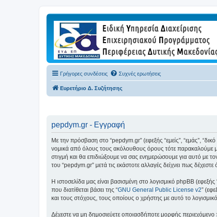
Γρήγορες συνδέσεις
Συχνές ερωτήσεις
Ευρετήριο Δ. Συζήτησης
pepdym.gr - Εγγραφή
Με την πρόσβαση στο “pepdym.gr” (εφεξής “εμείς”, “εμάς”, “δικ
νομικά από όλους τους ακόλουθους όρους τότε παρακαλούμε μη
στιγμή και θα επιδιώξουμε να σας ενημερώσουμε για αυτό με τ
του “pepdym.gr” μετά τις εκάστοτε αλλαγές δείχνει πως δέχεστ
Η ιστοσελίδα μας είναι βασισμένη στο λογισμικό phpBB (εφεξής
που διατίθεται βάσει της “
GNU General Public License v2
” (εφ
και τους στόχους, τους οποίους ο χρήστης με αυτό το λογισμι
Δέχεστε να μη δημοσιεύετε οποιασδήποτε μορφής περιεχόμενο π