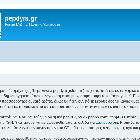
pepdym.gr
Forum ΕΥΔ ΠΕΠ Δυτικής Μακεδονίας
ό μας”, “pepdym.gr”, “https://www.pepdym.gr/forum”), δέχεστε ότι δεσμεύεστε νομικ
 δημιουργήσετε κάποιον λογαριασμό και μη χρησιμοποιήσετε το “pepdym.gr”. Είν
ον προσφορότερο δυνατό τρόπο, όμως θα ήταν συνετό εκ μέρους σας να ξαναδιαβάζ
ε ότι δεσμεύεστε νομικά από αυτούς τους όρους με την ανανεωμένη και/ή τροποποι
 “αυτοί”, “αυτών”, “αυτούς”, “λογισμικό phpBB”, “www.phpbb.com”, “phpBB Limited
εξής “GPL”) και μπορεί να μεταφορτωθεί από τη σελίδα
www.phpbb.com
. Η ομάδα το
κό ακολουθεί λόγω των κανονισμών του GPL. Για περισσότερες πληροφορίες σχετικά
ου είναι προσβλητικό, άσεμνο, χυδαίο, συκοφαντικό, περιέχον μίσος ή απειλή, σε