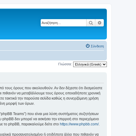
Αναζήτηση
Ειδική αναζήτηση
Σύνδεση
Γλώσσα:
ά από τους όρους που ακολουθούν. Αν δεν δέχεστε ότι δεσμεύεστε
αι πιθανόν να μεταβάλλουμε τους όρους οποιαδήποτε χρονική
ετε τακτικά την παρούσα σελίδα καθώς η συνεχιζόμενη χρήση
ημένη μορφή των όρων.
”, “phpBB Teams”) που είναι μια λύση συστήματος συζητήσεων
υ phpBB δεν μπορεί να ασκήσει την επιρροή στο περιεχόμενο
 με το phpBB, παρακαλούμε δείτε στο
https://www.phpbb.com/
.
ξουαλικά προσανατολισμένο ή οτιδήποτε άλλο που πιθανόν να