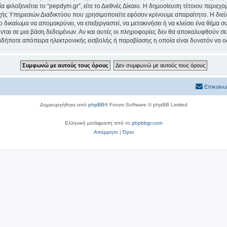
α φιλοξενείται το “pepdym.gr”, είτε το Διεθνές Δίκαιο. Η δημοσίευση τέτοιου περιεχ
ς Υπηρεσιών Διαδικτύου που χρησιμοποιείτε εφόσον κρίνουμε απαραίτητο. Η διεύ
ο δικαίωμα να απομακρύνει, να επεξεργαστεί, να μετακινήσει ή να κλείσει ένα θέμα 
νται σε μια βάση δεδομένων. Αν και αυτές οι πληροφορίες δεν θα αποκαλυφθούν σε 
δήποτε απόπειρα ηλεκτρονικής εισβολής ή παραβίασης η οποία είναι δυνατόν να ο
Επικοινω
Δημιουργήθηκε από
phpBB
® Forum Software © phpBB Limited
Ελληνική μετάφραση από το
phpbbgr.com
Απόρρητο
|
Όροι