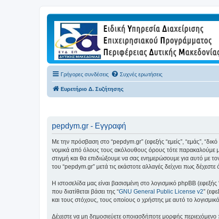
Γρήγορες συνδέσεις
Συχνές ερωτήσεις
Ευρετήριο Δ. Συζήτησης
pepdym.gr - Εγγραφή
Με την πρόσβαση στο “pepdym.gr” (εφεξής “εμείς”, “εμάς”, “δικ
νομικά από όλους τους ακόλουθους όρους τότε παρακαλούμε μη
στιγμή και θα επιδιώξουμε να σας ενημερώσουμε για αυτό με τ
του “pepdym.gr” μετά τις εκάστοτε αλλαγές δείχνει πως δέχεστ
Η ιστοσελίδα μας είναι βασισμένη στο λογισμικό phpBB (εφεξής
που διατίθεται βάσει της “
GNU General Public License v2
” (εφ
και τους στόχους, τους οποίους ο χρήστης με αυτό το λογισμι
Δέχεστε να μη δημοσιεύετε οποιασδήποτε μορφής περιεχόμενο π