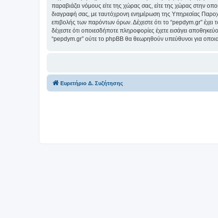
παραβιάζει νόμους είτε της χώρας σας, είτε της χώρας στην οποί
διαγραφή σας, με ταυτόχρονη ενημέρωση της Υπηρεσίας Παροχή
επιβολής των παρόντων όρων. Δέχεστε ότι το “pepdym.gr” έχει τ
δέχεστε ότι οποιεσδήποτε πληροφορίες έχετε εισάγει αποθηκεύο
“pepdym.gr” ούτε το phpBB θα θεωρηθούν υπεύθυνοι για οποια
Ευρετήριο Δ. Συζήτησης