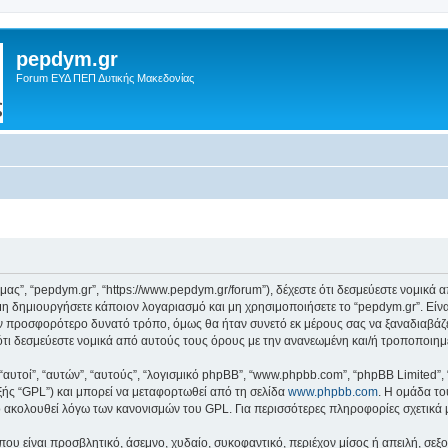
pepdym.gr
Forum ΕΥΔ ΠΕΠ Δυτικής Μακεδονίας
ό μας”, “pepdym.gr”, “https://www.pepdym.gr/forum”), δέχεστε ότι δεσμεύεστε νομικ
 δημιουργήσετε κάποιον λογαριασμό και μη χρησιμοποιήσετε το “pepdym.gr”. Είν
ον προσφορότερο δυνατό τρόπο, όμως θα ήταν συνετό εκ μέρους σας να ξαναδιαβάζ
ε ότι δεσμεύεστε νομικά από αυτούς τους όρους με την ανανεωμένη και/ή τροποποι
 “αυτοί”, “αυτών”, “αυτούς”, “λογισμικό phpBB”, “www.phpbb.com”, “phpBB Limited
εξής “GPL”) και μπορεί να μεταφορτωθεί από τη σελίδα
www.phpbb.com
. Η ομάδα το
κό ακολουθεί λόγω των κανονισμών του GPL. Για περισσότερες πληροφορίες σχετικά
ου είναι προσβλητικό, άσεμνο, χυδαίο, συκοφαντικό, περιέχον μίσος ή απειλή, σε