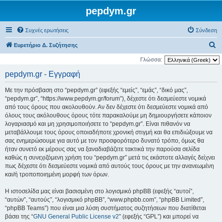
pepdym.gr
Συχνές ερωτήσεις
Σύνδεση
Α
Ευρετήριο Δ. Συζήτησης
ν
Γλώσσα:
α
pepdym.gr - Εγγραφή
ζ
Με την πρόσβαση στο “pepdym.gr” (εφεξής “εμείς”, “εμάς”, “δικό μας”,
ή
“pepdym.gr”, “https://www.pepdym.gr/forum”), δέχεστε ότι δεσμεύεστε νομικά
τ
από τους όρους που ακολουθούν. Αν δεν δέχεστε ότι δεσμεύεστε νομικά από
όλους τους ακόλουθους όρους τότε παρακαλούμε μη δημιουργήσετε κάποιον
η
λογαριασμό και μη χρησιμοποιήσετε το “pepdym.gr”. Είναι πιθανόν να
σ
μεταβάλλουμε τους όρους οποιαδήποτε χρονική στιγμή και θα επιδιώξουμε να
η
σας ενημερώσουμε για αυτό με τον προσφορότερο δυνατό τρόπο, όμως θα
ήταν συνετό εκ μέρους σας να ξαναδιαβάζετε τακτικά την παρούσα σελίδα
καθώς η συνεχιζόμενη χρήση του “pepdym.gr” μετά τις εκάστοτε αλλαγές δείχνει
πως δέχεστε ότι δεσμεύεστε νομικά από αυτούς τους όρους με την ανανεωμένη
και/ή τροποποιημένη μορφή των όρων.
Η ιστοσελίδα μας είναι βασισμένη στο λογισμικό phpBB (εφεξής “αυτοί”,
“αυτών”, “αυτούς”, “λογισμικό phpBB”, “www.phpbb.com”, “phpBB Limited”,
“phpBB Teams”) που είναι μια λύση συστήματος συζητήσεων που διατίθεται
βάσει της “
GNU General Public License v2
” (εφεξής “GPL”) και μπορεί να