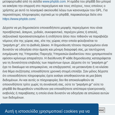
μεταφορτωθεί από τη σελίδα
www.phpbb.com
. Η ομάδα του phpBB δεν μπορεί
να ασκήσει την επιρροή στο περιεχόμενο και τους στόχους, τους οποίους ο
χρήστης με αυτό το λογισμικό ακολουθεί λόγω των κανονισμών του GPL. Για
περισσότερες πληροφορίες σχετικά με το phpBB, παρακαλούμε δείτε στο
https://www.phpbb.com/
.
Δέχεστε να μη δημοσιεύετε οποιασδήποτε μορφής περιεχόμενο που είναι
προσβλητικό, άσεμνο, χυδαίο, συκοφαντικό, περιέχον μίσος ή απειλή,
σεξουαλικά προσανατολισμένο ή οτιδήποτε άλλο που πιθανόν να παραβιάζει
νόμους είτε της χώρας σας, είτε της χώρας στην οποία φιλοξενείται το
“pepdym.gr”, είτε το Διεθνές Δίκαιο. Η δημοσίευση τέτοιου περιεχομένου είναι
δυνατόν να οδηγήσει στην άμεση και μόνιμη διαγραφή σας, με ταυτόχρονη
ενημέρωση της Υπηρεσίας Παροχής Υπηρεσιών Διαδικτύου που χρησιμοποιείτε
εφόσον κρίνουμε απαραίτητο. Η διεύθυνση IP κάθε δημοσίευσης καταγράφεται
για τη δυνατότητα επιβολής των παρόντων όρων. Δέχεστε ότι το “pepdym.gr”
έχει το δικαίωμα να απομακρύνει, να επεξεργαστεί, να μετακινήσει ή να κλείσει
ένα θέμα συζήτησης οποιαδήποτε χρονική στιγμή επιλέξει. Σαν μέλος δέχεστε
ότι οποιεσδήποτε πληροφορίες έχετε εισάγει αποθηκεύονται σε μια βάση
δεδομένων. Αν και αυτές οι πληροφορίες δεν θα αποκαλυφθούν σε
οποιονδήποτε τρίτο χωρίς τη συναίνεσή σας, ούτε το “pepdym.gr” ούτε το
phpBB θα θεωρηθούν υπεύθυνοι για οποιαδήποτε απόπειρα ηλεκτρονικής
εισβολής ή παραβίασης η οποία είναι δυνατόν να οδηγήσει σε απώλεια αυτών
των δεδομένων.
Αυτή η ιστοσελίδα χρησιμοποιεί cookies για να