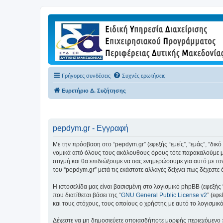
Γρήγορες συνδέσεις
Συχνές ερωτήσεις
Ευρετήριο Δ. Συζήτησης
pepdym.gr - Εγγραφή
Με την πρόσβαση στο “pepdym.gr” (εφεξής “εμείς”, “εμάς”, “δικ
νομικά από όλους τους ακόλουθους όρους τότε παρακαλούμε μη
στιγμή και θα επιδιώξουμε να σας ενημερώσουμε για αυτό με τ
του “pepdym.gr” μετά τις εκάστοτε αλλαγές δείχνει πως δέχεστ
Η ιστοσελίδα μας είναι βασισμένη στο λογισμικό phpBB (εφεξής
που διατίθεται βάσει της “
GNU General Public License v2
” (εφ
και τους στόχους, τους οποίους ο χρήστης με αυτό το λογισμι
Δέχεστε να μη δημοσιεύετε οποιασδήποτε μορφής περιεχόμενο π