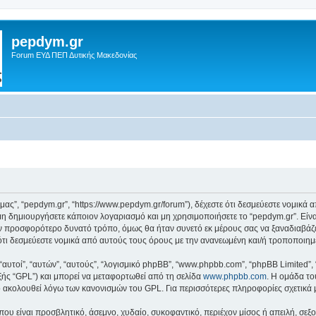
pepdym.gr
Forum ΕΥΔ ΠΕΠ Δυτικής Μακεδονίας
ό μας”, “pepdym.gr”, “https://www.pepdym.gr/forum”), δέχεστε ότι δεσμεύεστε νομικ
 δημιουργήσετε κάποιον λογαριασμό και μη χρησιμοποιήσετε το “pepdym.gr”. Είν
ον προσφορότερο δυνατό τρόπο, όμως θα ήταν συνετό εκ μέρους σας να ξαναδιαβάζ
ε ότι δεσμεύεστε νομικά από αυτούς τους όρους με την ανανεωμένη και/ή τροποποι
 “αυτοί”, “αυτών”, “αυτούς”, “λογισμικό phpBB”, “www.phpbb.com”, “phpBB Limited
εξής “GPL”) και μπορεί να μεταφορτωθεί από τη σελίδα
www.phpbb.com
. Η ομάδα το
κό ακολουθεί λόγω των κανονισμών του GPL. Για περισσότερες πληροφορίες σχετικά
ου είναι προσβλητικό, άσεμνο, χυδαίο, συκοφαντικό, περιέχον μίσος ή απειλή, σε