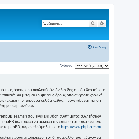
Αναζήτηση
Ειδική αναζήτηση
Σύνδεση
Γλώσσα:
ά από τους όρους που ακολουθούν. Αν δεν δέχεστε ότι δεσμεύεστε
αι πιθανόν να μεταβάλλουμε τους όρους οποιαδήποτε χρονική
ετε τακτικά την παρούσα σελίδα καθώς η συνεχιζόμενη χρήση
ημένη μορφή των όρων.
”, “phpBB Teams”) που είναι μια λύση συστήματος συζητήσεων
υ phpBB δεν μπορεί να ασκήσει την επιρροή στο περιεχόμενο
 με το phpBB, παρακαλούμε δείτε στο
https://www.phpbb.com/
.
ξουαλικά προσανατολισμένο ή οτιδήποτε άλλο που πιθανόν να