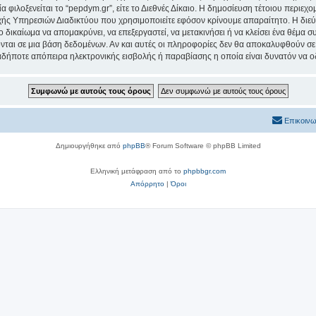
α φιλοξενείται το “pepdym.gr”, είτε το Διεθνές Δίκαιο. Η δημοσίευση τέτοιου περιεχ
ς Υπηρεσιών Διαδικτύου που χρησιμοποιείτε εφόσον κρίνουμε απαραίτητο. Η διεύ
ο δικαίωμα να απομακρύνει, να επεξεργαστεί, να μετακινήσει ή να κλείσει ένα θέμα 
νται σε μια βάση δεδομένων. Αν και αυτές οι πληροφορίες δεν θα αποκαλυφθούν σε 
δήποτε απόπειρα ηλεκτρονικής εισβολής ή παραβίασης η οποία είναι δυνατόν να ο
Επικοινω
Δημιουργήθηκε από
phpBB
® Forum Software © phpBB Limited
Ελληνική μετάφραση από το
phpbbgr.com
Απόρρητο
|
Όροι