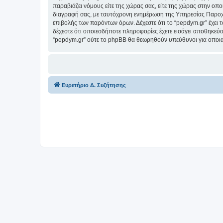
παραβιάζει νόμους είτε της χώρας σας, είτε της χώρας στην οποί
διαγραφή σας, με ταυτόχρονη ενημέρωση της Υπηρεσίας Παροχή
επιβολής των παρόντων όρων. Δέχεστε ότι το “pepdym.gr” έχει τ
δέχεστε ότι οποιεσδήποτε πληροφορίες έχετε εισάγει αποθηκεύο
“pepdym.gr” ούτε το phpBB θα θεωρηθούν υπεύθυνοι για οποια
Ευρετήριο Δ. Συζήτησης