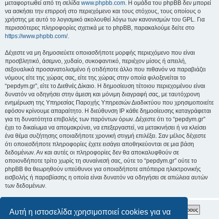
μεταφορτωθεί από τη σελίδα
www.phpbb.com
. Η ομάδα του phpBB δεν μπορεί
να ασκήσει την επιρροή στο περιεχόμενο και τους στόχους, τους οποίους ο
χρήστης με αυτό το λογισμικό ακολουθεί λόγω των κανονισμών του GPL. Για
περισσότερες πληροφορίες σχετικά με το phpBB, παρακαλούμε δείτε στο
https://www.phpbb.com/
.
Δέχεστε να μη δημοσιεύετε οποιασδήποτε μορφής περιεχόμενο που είναι
προσβλητικό, άσεμνο, χυδαίο, συκοφαντικό, περιέχον μίσος ή απειλή,
σεξουαλικά προσανατολισμένο ή οτιδήποτε άλλο που πιθανόν να παραβιάζει
νόμους είτε της χώρας σας, είτε της χώρας στην οποία φιλοξενείται το
“pepdym.gr”, είτε το Διεθνές Δίκαιο. Η δημοσίευση τέτοιου περιεχομένου είναι
δυνατόν να οδηγήσει στην άμεση και μόνιμη διαγραφή σας, με ταυτόχρονη
ενημέρωση της Υπηρεσίας Παροχής Υπηρεσιών Διαδικτύου που χρησιμοποιείτε
εφόσον κρίνουμε απαραίτητο. Η διεύθυνση IP κάθε δημοσίευσης καταγράφεται
για τη δυνατότητα επιβολής των παρόντων όρων. Δέχεστε ότι το “pepdym.gr”
έχει το δικαίωμα να απομακρύνει, να επεξεργαστεί, να μετακινήσει ή να κλείσει
ένα θέμα συζήτησης οποιαδήποτε χρονική στιγμή επιλέξει. Σαν μέλος δέχεστε
ότι οποιεσδήποτε πληροφορίες έχετε εισάγει αποθηκεύονται σε μια βάση
δεδομένων. Αν και αυτές οι πληροφορίες δεν θα αποκαλυφθούν σε
οποιονδήποτε τρίτο χωρίς τη συναίνεσή σας, ούτε το “pepdym.gr” ούτε το
phpBB θα θεωρηθούν υπεύθυνοι για οποιαδήποτε απόπειρα ηλεκτρονικής
εισβολής ή παραβίασης η οποία είναι δυνατόν να οδηγήσει σε απώλεια αυτών
των δεδομένων.
Αυτή η ιστοσελίδα χρησιμοποιεί cookies για να