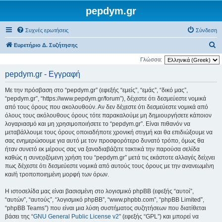
pepdym.gr
Συχνές ερωτήσεις
Σύνδεση
Α
Ευρετήριο Δ. Συζήτησης
ν
Γλώσσα:
α
pepdym.gr - Εγγραφή
ζ
Με την πρόσβαση στο “pepdym.gr” (εφεξής “εμείς”, “εμάς”, “δικό μας”,
ή
“pepdym.gr”, “https://www.pepdym.gr/forum”), δέχεστε ότι δεσμεύεστε νομικά
τ
από τους όρους που ακολουθούν. Αν δεν δέχεστε ότι δεσμεύεστε νομικά από
όλους τους ακόλουθους όρους τότε παρακαλούμε μη δημιουργήσετε κάποιον
η
λογαριασμό και μη χρησιμοποιήσετε το “pepdym.gr”. Είναι πιθανόν να
σ
μεταβάλλουμε τους όρους οποιαδήποτε χρονική στιγμή και θα επιδιώξουμε να
η
σας ενημερώσουμε για αυτό με τον προσφορότερο δυνατό τρόπο, όμως θα
ήταν συνετό εκ μέρους σας να ξαναδιαβάζετε τακτικά την παρούσα σελίδα
καθώς η συνεχιζόμενη χρήση του “pepdym.gr” μετά τις εκάστοτε αλλαγές δείχνει
πως δέχεστε ότι δεσμεύεστε νομικά από αυτούς τους όρους με την ανανεωμένη
και/ή τροποποιημένη μορφή των όρων.
Η ιστοσελίδα μας είναι βασισμένη στο λογισμικό phpBB (εφεξής “αυτοί”,
“αυτών”, “αυτούς”, “λογισμικό phpBB”, “www.phpbb.com”, “phpBB Limited”,
“phpBB Teams”) που είναι μια λύση συστήματος συζητήσεων που διατίθεται
βάσει της “
GNU General Public License v2
” (εφεξής “GPL”) και μπορεί να