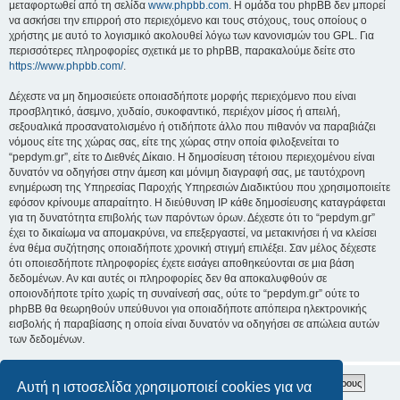
μεταφορτωθεί από τη σελίδα
www.phpbb.com
. Η ομάδα του phpBB δεν μπορεί
να ασκήσει την επιρροή στο περιεχόμενο και τους στόχους, τους οποίους ο
χρήστης με αυτό το λογισμικό ακολουθεί λόγω των κανονισμών του GPL. Για
περισσότερες πληροφορίες σχετικά με το phpBB, παρακαλούμε δείτε στο
https://www.phpbb.com/
.
Δέχεστε να μη δημοσιεύετε οποιασδήποτε μορφής περιεχόμενο που είναι
προσβλητικό, άσεμνο, χυδαίο, συκοφαντικό, περιέχον μίσος ή απειλή,
σεξουαλικά προσανατολισμένο ή οτιδήποτε άλλο που πιθανόν να παραβιάζει
νόμους είτε της χώρας σας, είτε της χώρας στην οποία φιλοξενείται το
“pepdym.gr”, είτε το Διεθνές Δίκαιο. Η δημοσίευση τέτοιου περιεχομένου είναι
δυνατόν να οδηγήσει στην άμεση και μόνιμη διαγραφή σας, με ταυτόχρονη
ενημέρωση της Υπηρεσίας Παροχής Υπηρεσιών Διαδικτύου που χρησιμοποιείτε
εφόσον κρίνουμε απαραίτητο. Η διεύθυνση IP κάθε δημοσίευσης καταγράφεται
για τη δυνατότητα επιβολής των παρόντων όρων. Δέχεστε ότι το “pepdym.gr”
έχει το δικαίωμα να απομακρύνει, να επεξεργαστεί, να μετακινήσει ή να κλείσει
ένα θέμα συζήτησης οποιαδήποτε χρονική στιγμή επιλέξει. Σαν μέλος δέχεστε
ότι οποιεσδήποτε πληροφορίες έχετε εισάγει αποθηκεύονται σε μια βάση
δεδομένων. Αν και αυτές οι πληροφορίες δεν θα αποκαλυφθούν σε
οποιονδήποτε τρίτο χωρίς τη συναίνεσή σας, ούτε το “pepdym.gr” ούτε το
phpBB θα θεωρηθούν υπεύθυνοι για οποιαδήποτε απόπειρα ηλεκτρονικής
εισβολής ή παραβίασης η οποία είναι δυνατόν να οδηγήσει σε απώλεια αυτών
των δεδομένων.
Αυτή η ιστοσελίδα χρησιμοποιεί cookies για να