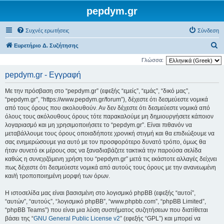
pepdym.gr
Συχνές ερωτήσεις
Σύνδεση
Α
Ευρετήριο Δ. Συζήτησης
ν
Γλώσσα:
α
pepdym.gr - Εγγραφή
ζ
Με την πρόσβαση στο “pepdym.gr” (εφεξής “εμείς”, “εμάς”, “δικό μας”,
ή
“pepdym.gr”, “https://www.pepdym.gr/forum”), δέχεστε ότι δεσμεύεστε νομικά
τ
από τους όρους που ακολουθούν. Αν δεν δέχεστε ότι δεσμεύεστε νομικά από
όλους τους ακόλουθους όρους τότε παρακαλούμε μη δημιουργήσετε κάποιον
η
λογαριασμό και μη χρησιμοποιήσετε το “pepdym.gr”. Είναι πιθανόν να
σ
μεταβάλλουμε τους όρους οποιαδήποτε χρονική στιγμή και θα επιδιώξουμε να
η
σας ενημερώσουμε για αυτό με τον προσφορότερο δυνατό τρόπο, όμως θα
ήταν συνετό εκ μέρους σας να ξαναδιαβάζετε τακτικά την παρούσα σελίδα
καθώς η συνεχιζόμενη χρήση του “pepdym.gr” μετά τις εκάστοτε αλλαγές δείχνει
πως δέχεστε ότι δεσμεύεστε νομικά από αυτούς τους όρους με την ανανεωμένη
και/ή τροποποιημένη μορφή των όρων.
Η ιστοσελίδα μας είναι βασισμένη στο λογισμικό phpBB (εφεξής “αυτοί”,
“αυτών”, “αυτούς”, “λογισμικό phpBB”, “www.phpbb.com”, “phpBB Limited”,
“phpBB Teams”) που είναι μια λύση συστήματος συζητήσεων που διατίθεται
βάσει της “
GNU General Public License v2
” (εφεξής “GPL”) και μπορεί να