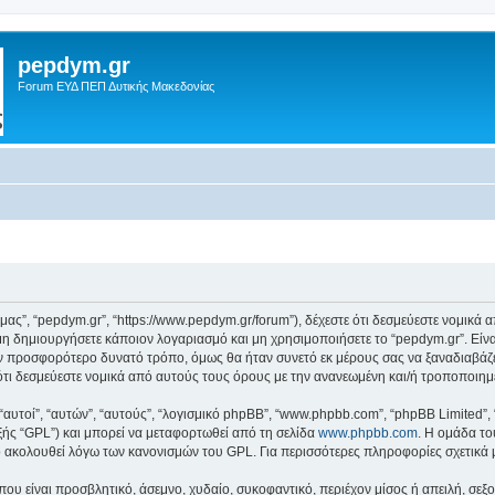
pepdym.gr
Forum ΕΥΔ ΠΕΠ Δυτικής Μακεδονίας
ό μας”, “pepdym.gr”, “https://www.pepdym.gr/forum”), δέχεστε ότι δεσμεύεστε νομικ
 δημιουργήσετε κάποιον λογαριασμό και μη χρησιμοποιήσετε το “pepdym.gr”. Είν
ον προσφορότερο δυνατό τρόπο, όμως θα ήταν συνετό εκ μέρους σας να ξαναδιαβάζ
ε ότι δεσμεύεστε νομικά από αυτούς τους όρους με την ανανεωμένη και/ή τροποποι
 “αυτοί”, “αυτών”, “αυτούς”, “λογισμικό phpBB”, “www.phpbb.com”, “phpBB Limited
εξής “GPL”) και μπορεί να μεταφορτωθεί από τη σελίδα
www.phpbb.com
. Η ομάδα το
κό ακολουθεί λόγω των κανονισμών του GPL. Για περισσότερες πληροφορίες σχετικά
ου είναι προσβλητικό, άσεμνο, χυδαίο, συκοφαντικό, περιέχον μίσος ή απειλή, σε