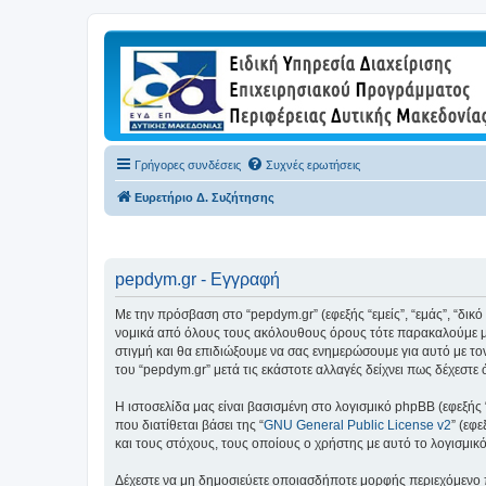
Γρήγορες συνδέσεις
Συχνές ερωτήσεις
Ευρετήριο Δ. Συζήτησης
pepdym.gr - Εγγραφή
Με την πρόσβαση στο “pepdym.gr” (εφεξής “εμείς”, “εμάς”, “δικ
νομικά από όλους τους ακόλουθους όρους τότε παρακαλούμε μη
στιγμή και θα επιδιώξουμε να σας ενημερώσουμε για αυτό με τ
του “pepdym.gr” μετά τις εκάστοτε αλλαγές δείχνει πως δέχεστ
Η ιστοσελίδα μας είναι βασισμένη στο λογισμικό phpBB (εφεξής
που διατίθεται βάσει της “
GNU General Public License v2
” (εφ
και τους στόχους, τους οποίους ο χρήστης με αυτό το λογισμι
Δέχεστε να μη δημοσιεύετε οποιασδήποτε μορφής περιεχόμενο π