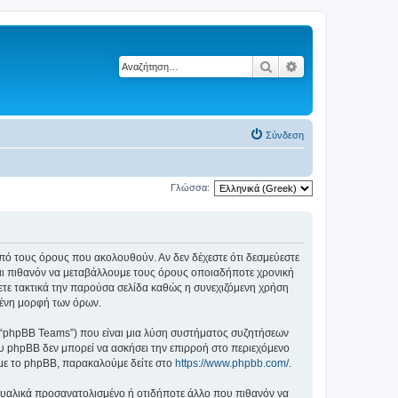
Αναζήτηση
Ειδική αναζήτηση
Σύνδεση
Γλώσσα:
ά από τους όρους που ακολουθούν. Αν δεν δέχεστε ότι δεσμεύεστε
αι πιθανόν να μεταβάλλουμε τους όρους οποιαδήποτε χρονική
ετε τακτικά την παρούσα σελίδα καθώς η συνεχιζόμενη χρήση
ημένη μορφή των όρων.
”, “phpBB Teams”) που είναι μια λύση συστήματος συζητήσεων
υ phpBB δεν μπορεί να ασκήσει την επιρροή στο περιεχόμενο
 με το phpBB, παρακαλούμε δείτε στο
https://www.phpbb.com/
.
ξουαλικά προσανατολισμένο ή οτιδήποτε άλλο που πιθανόν να