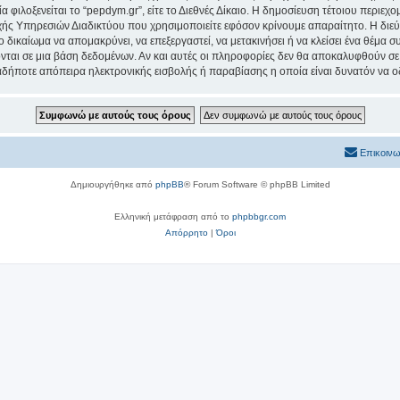
α φιλοξενείται το “pepdym.gr”, είτε το Διεθνές Δίκαιο. Η δημοσίευση τέτοιου περιεχ
ς Υπηρεσιών Διαδικτύου που χρησιμοποιείτε εφόσον κρίνουμε απαραίτητο. Η διεύ
ο δικαίωμα να απομακρύνει, να επεξεργαστεί, να μετακινήσει ή να κλείσει ένα θέμα 
νται σε μια βάση δεδομένων. Αν και αυτές οι πληροφορίες δεν θα αποκαλυφθούν σε 
δήποτε απόπειρα ηλεκτρονικής εισβολής ή παραβίασης η οποία είναι δυνατόν να ο
Επικοινω
Δημιουργήθηκε από
phpBB
® Forum Software © phpBB Limited
Ελληνική μετάφραση από το
phpbbgr.com
Απόρρητο
|
Όροι