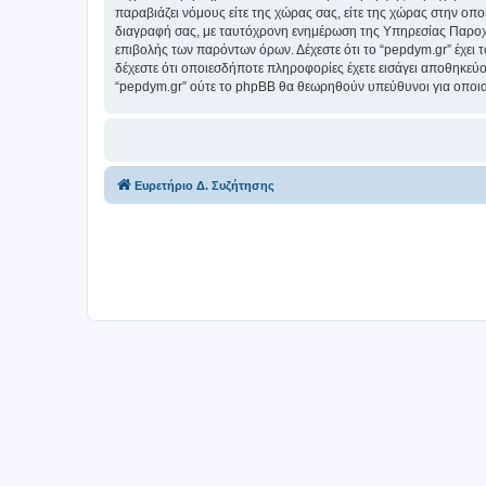
παραβιάζει νόμους είτε της χώρας σας, είτε της χώρας στην οποί
διαγραφή σας, με ταυτόχρονη ενημέρωση της Υπηρεσίας Παροχή
επιβολής των παρόντων όρων. Δέχεστε ότι το “pepdym.gr” έχει τ
δέχεστε ότι οποιεσδήποτε πληροφορίες έχετε εισάγει αποθηκεύο
“pepdym.gr” ούτε το phpBB θα θεωρηθούν υπεύθυνοι για οποια
Ευρετήριο Δ. Συζήτησης