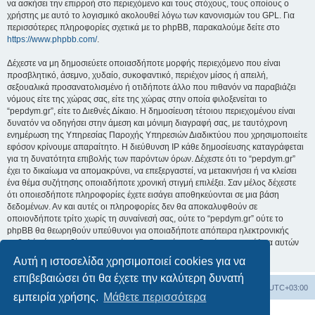
να ασκήσει την επιρροή στο περιεχόμενο και τους στόχους, τους οποίους ο
χρήστης με αυτό το λογισμικό ακολουθεί λόγω των κανονισμών του GPL. Για
περισσότερες πληροφορίες σχετικά με το phpBB, παρακαλούμε δείτε στο
https://www.phpbb.com/
.
Δέχεστε να μη δημοσιεύετε οποιασδήποτε μορφής περιεχόμενο που είναι
προσβλητικό, άσεμνο, χυδαίο, συκοφαντικό, περιέχον μίσος ή απειλή,
σεξουαλικά προσανατολισμένο ή οτιδήποτε άλλο που πιθανόν να παραβιάζει
νόμους είτε της χώρας σας, είτε της χώρας στην οποία φιλοξενείται το
“pepdym.gr”, είτε το Διεθνές Δίκαιο. Η δημοσίευση τέτοιου περιεχομένου είναι
δυνατόν να οδηγήσει στην άμεση και μόνιμη διαγραφή σας, με ταυτόχρονη
ενημέρωση της Υπηρεσίας Παροχής Υπηρεσιών Διαδικτύου που χρησιμοποιείτε
εφόσον κρίνουμε απαραίτητο. Η διεύθυνση IP κάθε δημοσίευσης καταγράφεται
για τη δυνατότητα επιβολής των παρόντων όρων. Δέχεστε ότι το “pepdym.gr”
έχει το δικαίωμα να απομακρύνει, να επεξεργαστεί, να μετακινήσει ή να κλείσει
ένα θέμα συζήτησης οποιαδήποτε χρονική στιγμή επιλέξει. Σαν μέλος δέχεστε
ότι οποιεσδήποτε πληροφορίες έχετε εισάγει αποθηκεύονται σε μια βάση
δεδομένων. Αν και αυτές οι πληροφορίες δεν θα αποκαλυφθούν σε
οποιονδήποτε τρίτο χωρίς τη συναίνεσή σας, ούτε το “pepdym.gr” ούτε το
phpBB θα θεωρηθούν υπεύθυνοι για οποιαδήποτε απόπειρα ηλεκτρονικής
εισβολής ή παραβίασης η οποία είναι δυνατόν να οδηγήσει σε απώλεια αυτών
των δεδομένων.
Αυτή η ιστοσελίδα χρησιμοποιεί cookies για να
επιβεβαιώσει ότι θα έχετε την καλύτερη δυνατή
Ευρετήριο Δ. Συζήτησης
Όλοι οι χρόνοι είναι
UTC+03:00
εμπειρία χρήσης.
Μάθετε περισσότερα
Δημιουργήθηκε από
phpBB
® Forum Software © phpBB Limited