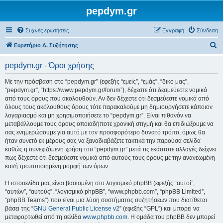
pepdym.gr
Συχνές ερωτήσεις
Εγγραφή
Σύνδεση
Α
Ευρετήριο Δ. Συζήτησης
ν
pepdym.gr - Όροι χρήσης
α
ζ
Με την πρόσβαση στο “pepdym.gr” (εφεξής “εμείς”, “εμάς”, “δικό μας”,
“pepdym.gr”, “https://www.pepdym.gr/forum”), δέχεστε ότι δεσμεύεστε νομικά
ή
από τους όρους που ακολουθούν. Αν δεν δέχεστε ότι δεσμεύεστε νομικά από
τ
όλους τους ακόλουθους όρους τότε παρακαλούμε μη δημιουργήσετε κάποιον
λογαριασμό και μη χρησιμοποιήσετε το “pepdym.gr”. Είναι πιθανόν να
η
μεταβάλλουμε τους όρους οποιαδήποτε χρονική στιγμή και θα επιδιώξουμε να
σ
σας ενημερώσουμε για αυτό με τον προσφορότερο δυνατό τρόπο, όμως θα
ήταν συνετό εκ μέρους σας να ξαναδιαβάζετε τακτικά την παρούσα σελίδα
η
καθώς η συνεχιζόμενη χρήση του “pepdym.gr” μετά τις εκάστοτε αλλαγές δείχνει
πως δέχεστε ότι δεσμεύεστε νομικά από αυτούς τους όρους με την ανανεωμένη
και/ή τροποποιημένη μορφή των όρων.
Η ιστοσελίδα μας είναι βασισμένη στο λογισμικό phpBB (εφεξής “αυτοί”,
“αυτών”, “αυτούς”, “λογισμικό phpBB”, “www.phpbb.com”, “phpBB Limited”,
“phpBB Teams”) που είναι μια λύση συστήματος συζητήσεων που διατίθεται
βάσει της “
GNU General Public License v2
” (εφεξής “GPL”) και μπορεί να
μεταφορτωθεί από τη σελίδα
www.phpbb.com
. Η ομάδα του phpBB δεν μπορεί