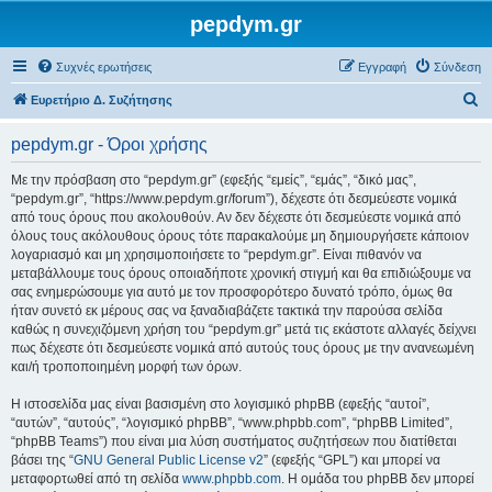
pepdym.gr
Συχνές ερωτήσεις
Εγγραφή
Σύνδεση
Α
Ευρετήριο Δ. Συζήτησης
ν
pepdym.gr - Όροι χρήσης
α
ζ
Με την πρόσβαση στο “pepdym.gr” (εφεξής “εμείς”, “εμάς”, “δικό μας”,
“pepdym.gr”, “https://www.pepdym.gr/forum”), δέχεστε ότι δεσμεύεστε νομικά
ή
από τους όρους που ακολουθούν. Αν δεν δέχεστε ότι δεσμεύεστε νομικά από
τ
όλους τους ακόλουθους όρους τότε παρακαλούμε μη δημιουργήσετε κάποιον
λογαριασμό και μη χρησιμοποιήσετε το “pepdym.gr”. Είναι πιθανόν να
η
μεταβάλλουμε τους όρους οποιαδήποτε χρονική στιγμή και θα επιδιώξουμε να
σ
σας ενημερώσουμε για αυτό με τον προσφορότερο δυνατό τρόπο, όμως θα
ήταν συνετό εκ μέρους σας να ξαναδιαβάζετε τακτικά την παρούσα σελίδα
η
καθώς η συνεχιζόμενη χρήση του “pepdym.gr” μετά τις εκάστοτε αλλαγές δείχνει
πως δέχεστε ότι δεσμεύεστε νομικά από αυτούς τους όρους με την ανανεωμένη
και/ή τροποποιημένη μορφή των όρων.
Η ιστοσελίδα μας είναι βασισμένη στο λογισμικό phpBB (εφεξής “αυτοί”,
“αυτών”, “αυτούς”, “λογισμικό phpBB”, “www.phpbb.com”, “phpBB Limited”,
“phpBB Teams”) που είναι μια λύση συστήματος συζητήσεων που διατίθεται
βάσει της “
GNU General Public License v2
” (εφεξής “GPL”) και μπορεί να
μεταφορτωθεί από τη σελίδα
www.phpbb.com
. Η ομάδα του phpBB δεν μπορεί