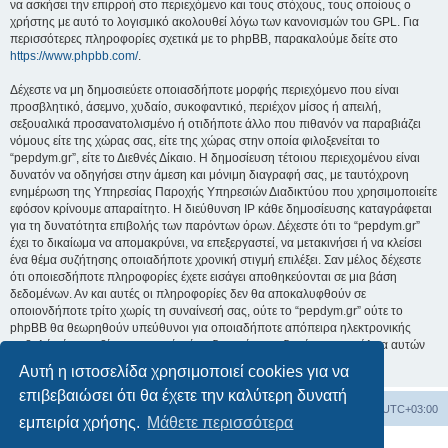
να ασκήσει την επιρροή στο περιεχόμενο και τους στόχους, τους οποίους ο
χρήστης με αυτό το λογισμικό ακολουθεί λόγω των κανονισμών του GPL. Για
περισσότερες πληροφορίες σχετικά με το phpBB, παρακαλούμε δείτε στο
https://www.phpbb.com/
.
Δέχεστε να μη δημοσιεύετε οποιασδήποτε μορφής περιεχόμενο που είναι
προσβλητικό, άσεμνο, χυδαίο, συκοφαντικό, περιέχον μίσος ή απειλή,
σεξουαλικά προσανατολισμένο ή οτιδήποτε άλλο που πιθανόν να παραβιάζει
νόμους είτε της χώρας σας, είτε της χώρας στην οποία φιλοξενείται το
“pepdym.gr”, είτε το Διεθνές Δίκαιο. Η δημοσίευση τέτοιου περιεχομένου είναι
δυνατόν να οδηγήσει στην άμεση και μόνιμη διαγραφή σας, με ταυτόχρονη
ενημέρωση της Υπηρεσίας Παροχής Υπηρεσιών Διαδικτύου που χρησιμοποιείτε
εφόσον κρίνουμε απαραίτητο. Η διεύθυνση IP κάθε δημοσίευσης καταγράφεται
για τη δυνατότητα επιβολής των παρόντων όρων. Δέχεστε ότι το “pepdym.gr”
έχει το δικαίωμα να απομακρύνει, να επεξεργαστεί, να μετακινήσει ή να κλείσει
ένα θέμα συζήτησης οποιαδήποτε χρονική στιγμή επιλέξει. Σαν μέλος δέχεστε
ότι οποιεσδήποτε πληροφορίες έχετε εισάγει αποθηκεύονται σε μια βάση
δεδομένων. Αν και αυτές οι πληροφορίες δεν θα αποκαλυφθούν σε
οποιονδήποτε τρίτο χωρίς τη συναίνεσή σας, ούτε το “pepdym.gr” ούτε το
phpBB θα θεωρηθούν υπεύθυνοι για οποιαδήποτε απόπειρα ηλεκτρονικής
εισβολής ή παραβίασης η οποία είναι δυνατόν να οδηγήσει σε απώλεια αυτών
των δεδομένων.
Αυτή η ιστοσελίδα χρησιμοποιεί cookies για να
επιβεβαιώσει ότι θα έχετε την καλύτερη δυνατή
Ευρετήριο Δ. Συζήτησης
Όλοι οι χρόνοι είναι
UTC+03:00
εμπειρία χρήσης.
Μάθετε περισσότερα
Δημιουργήθηκε από
phpBB
® Forum Software © phpBB Limited