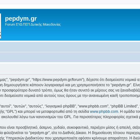
pepdym.gr
Forum ΕΥΔ ΠΕΠ Δυτικής Μακεδονίας
ό μας”, “pepdym.gr”, “https://www.pepdym.gr/forum”), δέχεστε ότι δεσμεύεστε νομικ
 δημιουργήσετε κάποιον λογαριασμό και μη χρησιμοποιήσετε το “pepdym.gr”. Είν
ον προσφορότερο δυνατό τρόπο, όμως θα ήταν συνετό εκ μέρους σας να ξαναδιαβάζ
ε ότι δεσμεύεστε νομικά από αυτούς τους όρους με την ανανεωμένη και/ή τροποποι
 “αυτοί”, “αυτών”, “αυτούς”, “λογισμικό phpBB”, “www.phpbb.com”, “phpBB Limited
εξής “GPL”) και μπορεί να μεταφορτωθεί από τη σελίδα
www.phpbb.com
. Η ομάδα το
κό ακολουθεί λόγω των κανονισμών του GPL. Για περισσότερες πληροφορίες σχετικά
ου είναι προσβλητικό, άσεμνο, χυδαίο, συκοφαντικό, περιέχον μίσος ή απειλή, σε
α φιλοξενείται το “pepdym.gr”, είτε το Διεθνές Δίκαιο. Η δημοσίευση τέτοιου περιεχ
ς Υπηρεσιών Διαδικτύου που χρησιμοποιείτε εφόσον κρίνουμε απαραίτητο. Η διεύ