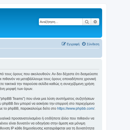
Αναζήτηση
Ειδική αναζήτηση
Εγγραφή
Σύνδεση
ά από τους όρους που ακολουθούν. Αν δεν δέχεστε ότι δεσμεύεστε
αι πιθανόν να μεταβάλλουμε τους όρους οποιαδήποτε χρονική
ετε τακτικά την παρούσα σελίδα καθώς η συνεχιζόμενη χρήση
ημένη μορφή των όρων.
”, “phpBB Teams”) που είναι μια λύση συστήματος συζητήσεων
υ phpBB δεν μπορεί να ασκήσει την επιρροή στο περιεχόμενο
 με το phpBB, παρακαλούμε δείτε στο
https://www.phpbb.com/
.
ξουαλικά προσανατολισμένο ή οτιδήποτε άλλο που πιθανόν να
ομένου είναι δυνατόν να οδηγήσει στην άμεση και μόνιμη
θυνση IP κάθε δημοσίευσης καταγράφεται για τη δυνατότητα