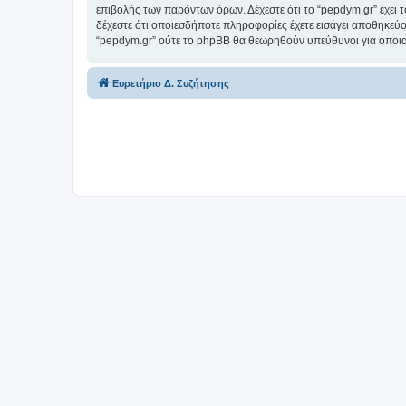
επιβολής των παρόντων όρων. Δέχεστε ότι το “pepdym.gr” έχει τ
δέχεστε ότι οποιεσδήποτε πληροφορίες έχετε εισάγει αποθηκεύο
“pepdym.gr” ούτε το phpBB θα θεωρηθούν υπεύθυνοι για οποια
Ευρετήριο Δ. Συζήτησης