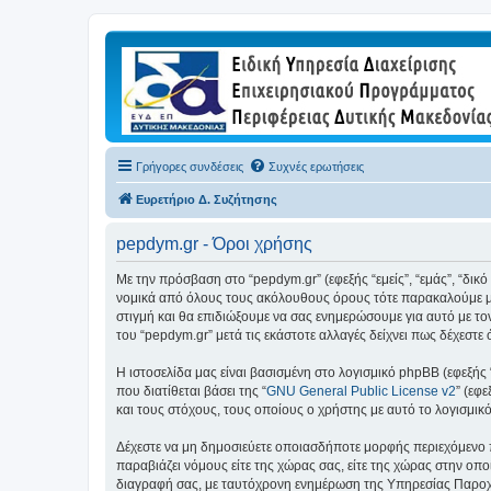
Γρήγορες συνδέσεις
Συχνές ερωτήσεις
Ευρετήριο Δ. Συζήτησης
pepdym.gr - Όροι χρήσης
Με την πρόσβαση στο “pepdym.gr” (εφεξής “εμείς”, “εμάς”, “δικ
νομικά από όλους τους ακόλουθους όρους τότε παρακαλούμε μη
στιγμή και θα επιδιώξουμε να σας ενημερώσουμε για αυτό με τ
του “pepdym.gr” μετά τις εκάστοτε αλλαγές δείχνει πως δέχεστ
Η ιστοσελίδα μας είναι βασισμένη στο λογισμικό phpBB (εφεξής
που διατίθεται βάσει της “
GNU General Public License v2
” (εφ
και τους στόχους, τους οποίους ο χρήστης με αυτό το λογισμι
Δέχεστε να μη δημοσιεύετε οποιασδήποτε μορφής περιεχόμενο π
παραβιάζει νόμους είτε της χώρας σας, είτε της χώρας στην οποί
διαγραφή σας, με ταυτόχρονη ενημέρωση της Υπηρεσίας Παροχή