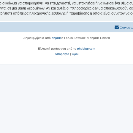
ο δικαίωμα να απομακρύνει, να επεξεργαστεί, να μετακινήσει ή να κλείσει ένα θέμα 
νται σε μια βάση δεδομένων. Αν και αυτές οι πληροφορίες δεν θα αποκαλυφθούν σε 
δήποτε απόπειρα ηλεκτρονικής εισβολής ή παραβίασης η οποία είναι δυνατόν να ο
Επικοινω
Δημιουργήθηκε από
phpBB
® Forum Software © phpBB Limited
Ελληνική μετάφραση από το
phpbbgr.com
Απόρρητο
|
Όροι