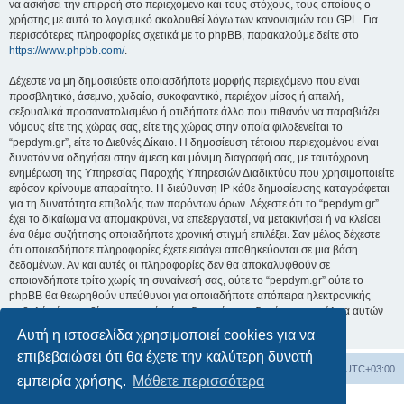
να ασκήσει την επιρροή στο περιεχόμενο και τους στόχους, τους οποίους ο
χρήστης με αυτό το λογισμικό ακολουθεί λόγω των κανονισμών του GPL. Για
περισσότερες πληροφορίες σχετικά με το phpBB, παρακαλούμε δείτε στο
https://www.phpbb.com/
.
Δέχεστε να μη δημοσιεύετε οποιασδήποτε μορφής περιεχόμενο που είναι
προσβλητικό, άσεμνο, χυδαίο, συκοφαντικό, περιέχον μίσος ή απειλή,
σεξουαλικά προσανατολισμένο ή οτιδήποτε άλλο που πιθανόν να παραβιάζει
νόμους είτε της χώρας σας, είτε της χώρας στην οποία φιλοξενείται το
“pepdym.gr”, είτε το Διεθνές Δίκαιο. Η δημοσίευση τέτοιου περιεχομένου είναι
δυνατόν να οδηγήσει στην άμεση και μόνιμη διαγραφή σας, με ταυτόχρονη
ενημέρωση της Υπηρεσίας Παροχής Υπηρεσιών Διαδικτύου που χρησιμοποιείτε
εφόσον κρίνουμε απαραίτητο. Η διεύθυνση IP κάθε δημοσίευσης καταγράφεται
για τη δυνατότητα επιβολής των παρόντων όρων. Δέχεστε ότι το “pepdym.gr”
έχει το δικαίωμα να απομακρύνει, να επεξεργαστεί, να μετακινήσει ή να κλείσει
ένα θέμα συζήτησης οποιαδήποτε χρονική στιγμή επιλέξει. Σαν μέλος δέχεστε
ότι οποιεσδήποτε πληροφορίες έχετε εισάγει αποθηκεύονται σε μια βάση
δεδομένων. Αν και αυτές οι πληροφορίες δεν θα αποκαλυφθούν σε
οποιονδήποτε τρίτο χωρίς τη συναίνεσή σας, ούτε το “pepdym.gr” ούτε το
phpBB θα θεωρηθούν υπεύθυνοι για οποιαδήποτε απόπειρα ηλεκτρονικής
εισβολής ή παραβίασης η οποία είναι δυνατόν να οδηγήσει σε απώλεια αυτών
των δεδομένων.
Αυτή η ιστοσελίδα χρησιμοποιεί cookies για να
επιβεβαιώσει ότι θα έχετε την καλύτερη δυνατή
Ευρετήριο Δ. Συζήτησης
Όλοι οι χρόνοι είναι
UTC+03:00
εμπειρία χρήσης.
Μάθετε περισσότερα
Δημιουργήθηκε από
phpBB
® Forum Software © phpBB Limited