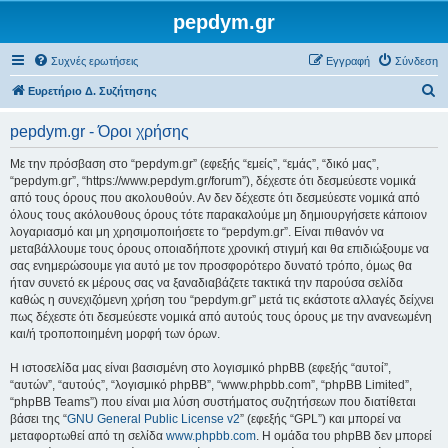
pepdym.gr
Συχνές ερωτήσεις
Εγγραφή
Σύνδεση
Α
Ευρετήριο Δ. Συζήτησης
ν
pepdym.gr - Όροι χρήσης
α
ζ
Με την πρόσβαση στο “pepdym.gr” (εφεξής “εμείς”, “εμάς”, “δικό μας”,
“pepdym.gr”, “https://www.pepdym.gr/forum”), δέχεστε ότι δεσμεύεστε νομικά
ή
από τους όρους που ακολουθούν. Αν δεν δέχεστε ότι δεσμεύεστε νομικά από
τ
όλους τους ακόλουθους όρους τότε παρακαλούμε μη δημιουργήσετε κάποιον
λογαριασμό και μη χρησιμοποιήσετε το “pepdym.gr”. Είναι πιθανόν να
η
μεταβάλλουμε τους όρους οποιαδήποτε χρονική στιγμή και θα επιδιώξουμε να
σ
σας ενημερώσουμε για αυτό με τον προσφορότερο δυνατό τρόπο, όμως θα
ήταν συνετό εκ μέρους σας να ξαναδιαβάζετε τακτικά την παρούσα σελίδα
η
καθώς η συνεχιζόμενη χρήση του “pepdym.gr” μετά τις εκάστοτε αλλαγές δείχνει
πως δέχεστε ότι δεσμεύεστε νομικά από αυτούς τους όρους με την ανανεωμένη
και/ή τροποποιημένη μορφή των όρων.
Η ιστοσελίδα μας είναι βασισμένη στο λογισμικό phpBB (εφεξής “αυτοί”,
“αυτών”, “αυτούς”, “λογισμικό phpBB”, “www.phpbb.com”, “phpBB Limited”,
“phpBB Teams”) που είναι μια λύση συστήματος συζητήσεων που διατίθεται
βάσει της “
GNU General Public License v2
” (εφεξής “GPL”) και μπορεί να
μεταφορτωθεί από τη σελίδα
www.phpbb.com
. Η ομάδα του phpBB δεν μπορεί