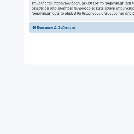
επιβολής των παρόντων όρων. Δέχεστε ότι το “pepdym.gr” έχει τ
δέχεστε ότι οποιεσδήποτε πληροφορίες έχετε εισάγει αποθηκεύο
“pepdym.gr” ούτε το phpBB θα θεωρηθούν υπεύθυνοι για οποια
Ευρετήριο Δ. Συζήτησης