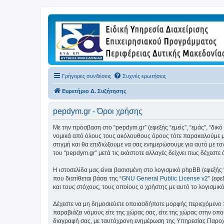
Γρήγορες συνδέσεις
Συχνές ερωτήσεις
Ευρετήριο Δ. Συζήτησης
pepdym.gr - Όροι χρήσης
Με την πρόσβαση στο “pepdym.gr” (εφεξής “εμείς”, “εμάς”, “δικ
νομικά από όλους τους ακόλουθους όρους τότε παρακαλούμε μη
στιγμή και θα επιδιώξουμε να σας ενημερώσουμε για αυτό με τ
του “pepdym.gr” μετά τις εκάστοτε αλλαγές δείχνει πως δέχεστ
Η ιστοσελίδα μας είναι βασισμένη στο λογισμικό phpBB (εφεξής
που διατίθεται βάσει της “
GNU General Public License v2
” (εφ
και τους στόχους, τους οποίους ο χρήστης με αυτό το λογισμι
Δέχεστε να μη δημοσιεύετε οποιασδήποτε μορφής περιεχόμενο π
παραβιάζει νόμους είτε της χώρας σας, είτε της χώρας στην οποί
διαγραφή σας, με ταυτόχρονη ενημέρωση της Υπηρεσίας Παροχή