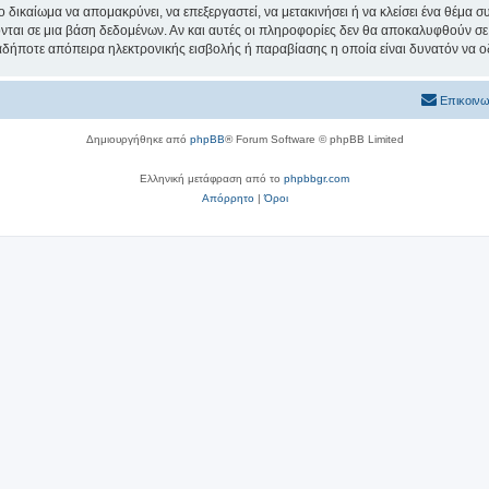
ο δικαίωμα να απομακρύνει, να επεξεργαστεί, να μετακινήσει ή να κλείσει ένα θέμα 
νται σε μια βάση δεδομένων. Αν και αυτές οι πληροφορίες δεν θα αποκαλυφθούν σε 
δήποτε απόπειρα ηλεκτρονικής εισβολής ή παραβίασης η οποία είναι δυνατόν να ο
Επικοινω
Δημιουργήθηκε από
phpBB
® Forum Software © phpBB Limited
Ελληνική μετάφραση από το
phpbbgr.com
Απόρρητο
|
Όροι