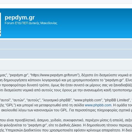
pepdym.gr
Forum ΕΥΔ ΠΕΠ Δυτικής Μακεδονίας
ό μας”, “pepdym.gr”, “https://www.pepdym.gr/forum”), δέχεστε ότι δεσμεύεστε νομικ
 δημιουργήσετε κάποιον λογαριασμό και μη χρησιμοποιήσετε το “pepdym.gr”. Είν
ον προσφορότερο δυνατό τρόπο, όμως θα ήταν συνετό εκ μέρους σας να ξαναδιαβάζ
ε ότι δεσμεύεστε νομικά από αυτούς τους όρους με την ανανεωμένη και/ή τροποποι
 “αυτοί”, “αυτών”, “αυτούς”, “λογισμικό phpBB”, “www.phpbb.com”, “phpBB Limited
εξής “GPL”) και μπορεί να μεταφορτωθεί από τη σελίδα
www.phpbb.com
. Η ομάδα το
κό ακολουθεί λόγω των κανονισμών του GPL. Για περισσότερες πληροφορίες σχετικά
ου είναι προσβλητικό, άσεμνο, χυδαίο, συκοφαντικό, περιέχον μίσος ή απειλή, σε
α φιλοξενείται το “pepdym.gr”, είτε το Διεθνές Δίκαιο. Η δημοσίευση τέτοιου περιεχ
ς Υπηρεσιών Διαδικτύου που χρησιμοποιείτε εφόσον κρίνουμε απαραίτητο. Η διεύ