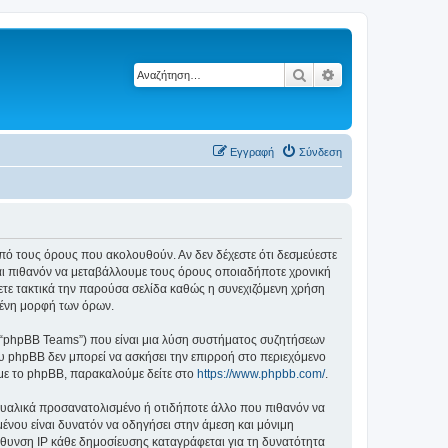
Αναζήτηση
Ειδική αναζήτηση
Εγγραφή
Σύνδεση
ά από τους όρους που ακολουθούν. Αν δεν δέχεστε ότι δεσμεύεστε
αι πιθανόν να μεταβάλλουμε τους όρους οποιαδήποτε χρονική
ετε τακτικά την παρούσα σελίδα καθώς η συνεχιζόμενη χρήση
ημένη μορφή των όρων.
”, “phpBB Teams”) που είναι μια λύση συστήματος συζητήσεων
υ phpBB δεν μπορεί να ασκήσει την επιρροή στο περιεχόμενο
 με το phpBB, παρακαλούμε δείτε στο
https://www.phpbb.com/
.
ξουαλικά προσανατολισμένο ή οτιδήποτε άλλο που πιθανόν να
ομένου είναι δυνατόν να οδηγήσει στην άμεση και μόνιμη
θυνση IP κάθε δημοσίευσης καταγράφεται για τη δυνατότητα