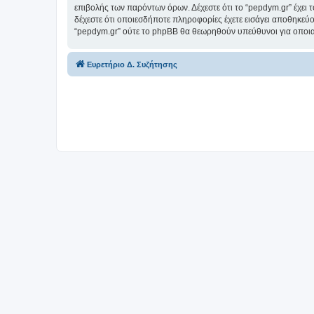
επιβολής των παρόντων όρων. Δέχεστε ότι το “pepdym.gr” έχει τ
δέχεστε ότι οποιεσδήποτε πληροφορίες έχετε εισάγει αποθηκεύο
“pepdym.gr” ούτε το phpBB θα θεωρηθούν υπεύθυνοι για οποια
Ευρετήριο Δ. Συζήτησης