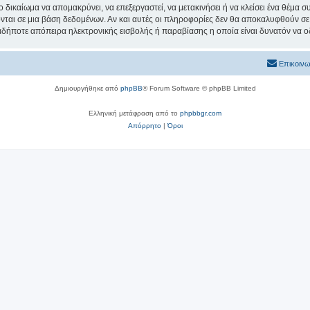
ο δικαίωμα να απομακρύνει, να επεξεργαστεί, να μετακινήσει ή να κλείσει ένα θέμα 
νται σε μια βάση δεδομένων. Αν και αυτές οι πληροφορίες δεν θα αποκαλυφθούν σε 
δήποτε απόπειρα ηλεκτρονικής εισβολής ή παραβίασης η οποία είναι δυνατόν να ο
Επικοινω
Δημιουργήθηκε από
phpBB
® Forum Software © phpBB Limited
Ελληνική μετάφραση από το
phpbbgr.com
Απόρρητο
|
Όροι