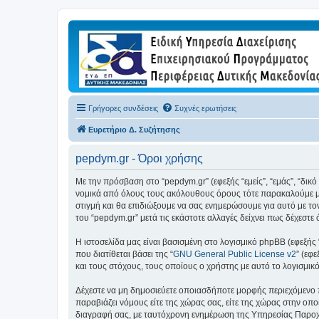
Γρήγορες συνδέσεις
Συχνές ερωτήσεις
Ευρετήριο Δ. Συζήτησης
pepdym.gr - Όροι χρήσης
Με την πρόσβαση στο “pepdym.gr” (εφεξής “εμείς”, “εμάς”, “δικ
νομικά από όλους τους ακόλουθους όρους τότε παρακαλούμε μη
στιγμή και θα επιδιώξουμε να σας ενημερώσουμε για αυτό με τ
του “pepdym.gr” μετά τις εκάστοτε αλλαγές δείχνει πως δέχεστ
Η ιστοσελίδα μας είναι βασισμένη στο λογισμικό phpBB (εφεξής
που διατίθεται βάσει της “
GNU General Public License v2
” (εφ
και τους στόχους, τους οποίους ο χρήστης με αυτό το λογισμι
Δέχεστε να μη δημοσιεύετε οποιασδήποτε μορφής περιεχόμενο π
παραβιάζει νόμους είτε της χώρας σας, είτε της χώρας στην οποί
διαγραφή σας, με ταυτόχρονη ενημέρωση της Υπηρεσίας Παροχή