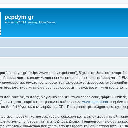
pepdym.gr
Forum ΕΥΔ ΠΕΠ Δυτικής Μακεδονίας
ό μας”, “pepdym.gr”, “https://www.pepdym.gr/forum”), δέχεστε ότι δεσμεύεστε νομικ
 δημιουργήσετε κάποιον λογαριασμό και μη χρησιμοποιήσετε το “pepdym.gr”. Είν
ον προσφορότερο δυνατό τρόπο, όμως θα ήταν συνετό εκ μέρους σας να ξαναδιαβάζ
ε ότι δεσμεύεστε νομικά από αυτούς τους όρους με την ανανεωμένη και/ή τροποποι
 “αυτοί”, “αυτών”, “αυτούς”, “λογισμικό phpBB”, “www.phpbb.com”, “phpBB Limited
εξής “GPL”) και μπορεί να μεταφορτωθεί από τη σελίδα
www.phpbb.com
. Η ομάδα το
κό ακολουθεί λόγω των κανονισμών του GPL. Για περισσότερες πληροφορίες σχετικά
ου είναι προσβλητικό, άσεμνο, χυδαίο, συκοφαντικό, περιέχον μίσος ή απειλή, σε
α φιλοξενείται το “pepdym.gr”, είτε το Διεθνές Δίκαιο. Η δημοσίευση τέτοιου περιεχ
ς Υπηρεσιών Διαδικτύου που χρησιμοποιείτε εφόσον κρίνουμε απαραίτητο. Η διεύ