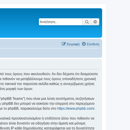
Αναζήτηση
Ειδική αναζήτηση
Εγγραφή
Σύνδεση
ά από τους όρους που ακολουθούν. Αν δεν δέχεστε ότι δεσμεύεστε
αι πιθανόν να μεταβάλλουμε τους όρους οποιαδήποτε χρονική
ετε τακτικά την παρούσα σελίδα καθώς η συνεχιζόμενη χρήση
ημένη μορφή των όρων.
”, “phpBB Teams”) που είναι μια λύση συστήματος συζητήσεων
υ phpBB δεν μπορεί να ασκήσει την επιρροή στο περιεχόμενο
 με το phpBB, παρακαλούμε δείτε στο
https://www.phpbb.com/
.
ξουαλικά προσανατολισμένο ή οτιδήποτε άλλο που πιθανόν να
ομένου είναι δυνατόν να οδηγήσει στην άμεση και μόνιμη
θυνση IP κάθε δημοσίευσης καταγράφεται για τη δυνατότητα