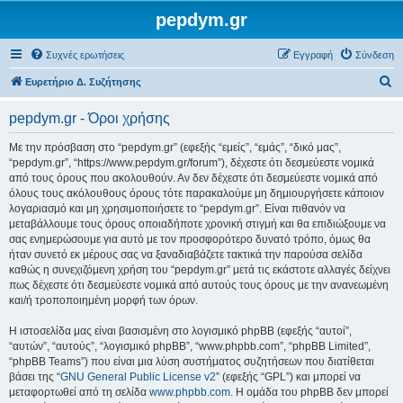
pepdym.gr
Συχνές ερωτήσεις
Εγγραφή
Σύνδεση
Α
Ευρετήριο Δ. Συζήτησης
ν
pepdym.gr - Όροι χρήσης
α
ζ
Με την πρόσβαση στο “pepdym.gr” (εφεξής “εμείς”, “εμάς”, “δικό μας”,
“pepdym.gr”, “https://www.pepdym.gr/forum”), δέχεστε ότι δεσμεύεστε νομικά
ή
από τους όρους που ακολουθούν. Αν δεν δέχεστε ότι δεσμεύεστε νομικά από
τ
όλους τους ακόλουθους όρους τότε παρακαλούμε μη δημιουργήσετε κάποιον
λογαριασμό και μη χρησιμοποιήσετε το “pepdym.gr”. Είναι πιθανόν να
η
μεταβάλλουμε τους όρους οποιαδήποτε χρονική στιγμή και θα επιδιώξουμε να
σ
σας ενημερώσουμε για αυτό με τον προσφορότερο δυνατό τρόπο, όμως θα
ήταν συνετό εκ μέρους σας να ξαναδιαβάζετε τακτικά την παρούσα σελίδα
η
καθώς η συνεχιζόμενη χρήση του “pepdym.gr” μετά τις εκάστοτε αλλαγές δείχνει
πως δέχεστε ότι δεσμεύεστε νομικά από αυτούς τους όρους με την ανανεωμένη
και/ή τροποποιημένη μορφή των όρων.
Η ιστοσελίδα μας είναι βασισμένη στο λογισμικό phpBB (εφεξής “αυτοί”,
“αυτών”, “αυτούς”, “λογισμικό phpBB”, “www.phpbb.com”, “phpBB Limited”,
“phpBB Teams”) που είναι μια λύση συστήματος συζητήσεων που διατίθεται
βάσει της “
GNU General Public License v2
” (εφεξής “GPL”) και μπορεί να
μεταφορτωθεί από τη σελίδα
www.phpbb.com
. Η ομάδα του phpBB δεν μπορεί