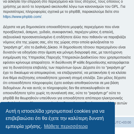
να ασκήσει την επιρροή στο περιεχόμενο και τους στόχους, τους οποίους ο
χρήστης με αυτό το λογισμικό ακολουθεί λόγω των κανονισμών του GPL. Για
περισσότερες πληροφορίες σχετικά με το phpBB, παρακαλούμε δείτε στο
https://www.phpbb.com/
.
Δέχεστε να μη δημοσιεύετε οποιασδήποτε μορφής περιεχόμενο που είναι
προσβλητικό, άσεμνο, χυδαίο, συκοφαντικό, περιέχον μίσος ή απειλή,
σεξουαλικά προσανατολισμένο ή οτιδήποτε άλλο που πιθανόν να παραβιάζει
νόμους είτε της χώρας σας, είτε της χώρας στην οποία φιλοξενείται το
“pepdym.gr”, είτε το Διεθνές Δίκαιο. Η δημοσίευση τέτοιου περιεχομένου είναι
δυνατόν να οδηγήσει στην άμεση και μόνιμη διαγραφή σας, με ταυτόχρονη
ενημέρωση της Υπηρεσίας Παροχής Υπηρεσιών Διαδικτύου που χρησιμοποιείτε
εφόσον κρίνουμε απαραίτητο. Η διεύθυνση IP κάθε δημοσίευσης καταγράφεται
για τη δυνατότητα επιβολής των παρόντων όρων. Δέχεστε ότι το “pepdym.gr”
έχει το δικαίωμα να απομακρύνει, να επεξεργαστεί, να μετακινήσει ή να κλείσει
ένα θέμα συζήτησης οποιαδήποτε χρονική στιγμή επιλέξει. Σαν μέλος δέχεστε
ότι οποιεσδήποτε πληροφορίες έχετε εισάγει αποθηκεύονται σε μια βάση
δεδομένων. Αν και αυτές οι πληροφορίες δεν θα αποκαλυφθούν σε
οποιονδήποτε τρίτο χωρίς τη συναίνεσή σας, ούτε το “pepdym.gr” ούτε το
phpBB θα θεωρηθούν υπεύθυνοι για οποιαδήποτε απόπειρα ηλεκτρονικής
εισβολής ή παραβίασης η οποία είναι δυνατόν να οδηγήσει σε απώλεια αυτών
των δεδομένων.
Αυτή η ιστοσελίδα χρησιμοποιεί cookies για να
επιβεβαιώσει ότι θα έχετε την καλύτερη δυνατή
Ευρετήριο Δ. Συζήτησης
Όλοι οι χρόνοι είναι
UTC+03:00
εμπειρία χρήσης.
Μάθετε περισσότερα
Δημιουργήθηκε από
phpBB
® Forum Software © phpBB Limited