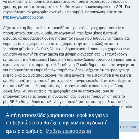
να ασκήσει την επιρροή στο περιεχόμενο και τους στόχους, τους οποίους ο
χρήστης με αυτό το λογισμικό ακολουθεί λόγω των κανονισμών του GPL. Για
περισσότερες πληροφορίες σχετικά με το phpBB, παρακαλούμε δείτε στο
https://www.phpbb.com/
.
Δέχεστε να μη δημοσιεύετε οποιασδήποτε μορφής περιεχόμενο που είναι
προσβλητικό, άσεμνο, χυδαίο, συκοφαντικό, περιέχον μίσος ή απειλή,
σεξουαλικά προσανατολισμένο ή οτιδήποτε άλλο που πιθανόν να παραβιάζει
νόμους είτε της χώρας σας, είτε της χώρας στην οποία φιλοξενείται το
“pepdym.gr”, είτε το Διεθνές Δίκαιο. Η δημοσίευση τέτοιου περιεχομένου είναι
δυνατόν να οδηγήσει στην άμεση και μόνιμη διαγραφή σας, με ταυτόχρονη
ενημέρωση της Υπηρεσίας Παροχής Υπηρεσιών Διαδικτύου που χρησιμοποιείτε
εφόσον κρίνουμε απαραίτητο. Η διεύθυνση IP κάθε δημοσίευσης καταγράφεται
για τη δυνατότητα επιβολής των παρόντων όρων. Δέχεστε ότι το “pepdym.gr”
έχει το δικαίωμα να απομακρύνει, να επεξεργαστεί, να μετακινήσει ή να κλείσει
ένα θέμα συζήτησης οποιαδήποτε χρονική στιγμή επιλέξει. Σαν μέλος δέχεστε
ότι οποιεσδήποτε πληροφορίες έχετε εισάγει αποθηκεύονται σε μια βάση
δεδομένων. Αν και αυτές οι πληροφορίες δεν θα αποκαλυφθούν σε
οποιονδήποτε τρίτο χωρίς τη συναίνεσή σας, ούτε το “pepdym.gr” ούτε το
phpBB θα θεωρηθούν υπεύθυνοι για οποιαδήποτε απόπειρα ηλεκτρονικής
εισβολής ή παραβίασης η οποία είναι δυνατόν να οδηγήσει σε απώλεια αυτών
των δεδομένων.
Αυτή η ιστοσελίδα χρησιμοποιεί cookies για να
επιβεβαιώσει ότι θα έχετε την καλύτερη δυνατή
Ευρετήριο Δ. Συζήτησης
Όλοι οι χρόνοι είναι
UTC+03:00
εμπειρία χρήσης.
Μάθετε περισσότερα
Δημιουργήθηκε από
phpBB
® Forum Software © phpBB Limited