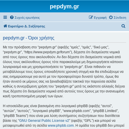
pepdym.gr
Συχνές ερωτήσεις
Εγγραφή
Σύνδεση
Α
Ευρετήριο Δ. Συζήτησης
ν
pepdym.gr - Όροι χρήσης
α
ζ
Με την πρόσβαση στο “pepdym.gr” (εφεξής “εμείς”, “εμάς”, “δικό μας”,
“pepdym.gr”, “https://www.pepdym.gr/forum”), δέχεστε ότι δεσμεύεστε νομικά
ή
από τους όρους που ακολουθούν. Αν δεν δέχεστε ότι δεσμεύεστε νομικά από
τ
όλους τους ακόλουθους όρους τότε παρακαλούμε μη δημιουργήσετε κάποιον
λογαριασμό και μη χρησιμοποιήσετε το “pepdym.gr”. Είναι πιθανόν να
η
μεταβάλλουμε τους όρους οποιαδήποτε χρονική στιγμή και θα επιδιώξουμε να
σ
σας ενημερώσουμε για αυτό με τον προσφορότερο δυνατό τρόπο, όμως θα
ήταν συνετό εκ μέρους σας να ξαναδιαβάζετε τακτικά την παρούσα σελίδα
η
καθώς η συνεχιζόμενη χρήση του “pepdym.gr” μετά τις εκάστοτε αλλαγές δείχνει
πως δέχεστε ότι δεσμεύεστε νομικά από αυτούς τους όρους με την ανανεωμένη
και/ή τροποποιημένη μορφή των όρων.
Η ιστοσελίδα μας είναι βασισμένη στο λογισμικό phpBB (εφεξής “αυτοί”,
“αυτών”, “αυτούς”, “λογισμικό phpBB”, “www.phpbb.com”, “phpBB Limited”,
“phpBB Teams”) που είναι μια λύση συστήματος συζητήσεων που διατίθεται
βάσει της “
GNU General Public License v2
” (εφεξής “GPL”) και μπορεί να
μεταφορτωθεί από τη σελίδα
www.phpbb.com
. Η ομάδα του phpBB δεν μπορεί