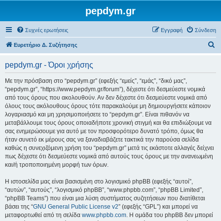
pepdym.gr
Συχνές ερωτήσεις
Εγγραφή
Σύνδεση
Α
Ευρετήριο Δ. Συζήτησης
ν
pepdym.gr - Όροι χρήσης
α
ζ
Με την πρόσβαση στο “pepdym.gr” (εφεξής “εμείς”, “εμάς”, “δικό μας”,
“pepdym.gr”, “https://www.pepdym.gr/forum”), δέχεστε ότι δεσμεύεστε νομικά
ή
από τους όρους που ακολουθούν. Αν δεν δέχεστε ότι δεσμεύεστε νομικά από
τ
όλους τους ακόλουθους όρους τότε παρακαλούμε μη δημιουργήσετε κάποιον
λογαριασμό και μη χρησιμοποιήσετε το “pepdym.gr”. Είναι πιθανόν να
η
μεταβάλλουμε τους όρους οποιαδήποτε χρονική στιγμή και θα επιδιώξουμε να
σ
σας ενημερώσουμε για αυτό με τον προσφορότερο δυνατό τρόπο, όμως θα
ήταν συνετό εκ μέρους σας να ξαναδιαβάζετε τακτικά την παρούσα σελίδα
η
καθώς η συνεχιζόμενη χρήση του “pepdym.gr” μετά τις εκάστοτε αλλαγές δείχνει
πως δέχεστε ότι δεσμεύεστε νομικά από αυτούς τους όρους με την ανανεωμένη
και/ή τροποποιημένη μορφή των όρων.
Η ιστοσελίδα μας είναι βασισμένη στο λογισμικό phpBB (εφεξής “αυτοί”,
“αυτών”, “αυτούς”, “λογισμικό phpBB”, “www.phpbb.com”, “phpBB Limited”,
“phpBB Teams”) που είναι μια λύση συστήματος συζητήσεων που διατίθεται
βάσει της “
GNU General Public License v2
” (εφεξής “GPL”) και μπορεί να
μεταφορτωθεί από τη σελίδα
www.phpbb.com
. Η ομάδα του phpBB δεν μπορεί