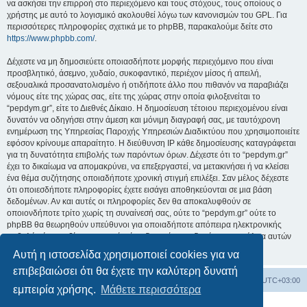
να ασκήσει την επιρροή στο περιεχόμενο και τους στόχους, τους οποίους ο
χρήστης με αυτό το λογισμικό ακολουθεί λόγω των κανονισμών του GPL. Για
περισσότερες πληροφορίες σχετικά με το phpBB, παρακαλούμε δείτε στο
https://www.phpbb.com/
.
Δέχεστε να μη δημοσιεύετε οποιασδήποτε μορφής περιεχόμενο που είναι
προσβλητικό, άσεμνο, χυδαίο, συκοφαντικό, περιέχον μίσος ή απειλή,
σεξουαλικά προσανατολισμένο ή οτιδήποτε άλλο που πιθανόν να παραβιάζει
νόμους είτε της χώρας σας, είτε της χώρας στην οποία φιλοξενείται το
“pepdym.gr”, είτε το Διεθνές Δίκαιο. Η δημοσίευση τέτοιου περιεχομένου είναι
δυνατόν να οδηγήσει στην άμεση και μόνιμη διαγραφή σας, με ταυτόχρονη
ενημέρωση της Υπηρεσίας Παροχής Υπηρεσιών Διαδικτύου που χρησιμοποιείτε
εφόσον κρίνουμε απαραίτητο. Η διεύθυνση IP κάθε δημοσίευσης καταγράφεται
για τη δυνατότητα επιβολής των παρόντων όρων. Δέχεστε ότι το “pepdym.gr”
έχει το δικαίωμα να απομακρύνει, να επεξεργαστεί, να μετακινήσει ή να κλείσει
ένα θέμα συζήτησης οποιαδήποτε χρονική στιγμή επιλέξει. Σαν μέλος δέχεστε
ότι οποιεσδήποτε πληροφορίες έχετε εισάγει αποθηκεύονται σε μια βάση
δεδομένων. Αν και αυτές οι πληροφορίες δεν θα αποκαλυφθούν σε
οποιονδήποτε τρίτο χωρίς τη συναίνεσή σας, ούτε το “pepdym.gr” ούτε το
phpBB θα θεωρηθούν υπεύθυνοι για οποιαδήποτε απόπειρα ηλεκτρονικής
εισβολής ή παραβίασης η οποία είναι δυνατόν να οδηγήσει σε απώλεια αυτών
των δεδομένων.
Αυτή η ιστοσελίδα χρησιμοποιεί cookies για να
επιβεβαιώσει ότι θα έχετε την καλύτερη δυνατή
Ευρετήριο Δ. Συζήτησης
Όλοι οι χρόνοι είναι
UTC+03:00
εμπειρία χρήσης.
Μάθετε περισσότερα
Δημιουργήθηκε από
phpBB
® Forum Software © phpBB Limited