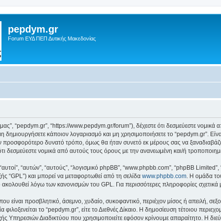
pepdym.gr
Forum ΕΥΔ ΠΕΠ Δυτικής Μακεδονίας
ό μας”, “pepdym.gr”, “https://www.pepdym.gr/forum”), δέχεστε ότι δεσμεύεστε νομικ
 δημιουργήσετε κάποιον λογαριασμό και μη χρησιμοποιήσετε το “pepdym.gr”. Είν
ον προσφορότερο δυνατό τρόπο, όμως θα ήταν συνετό εκ μέρους σας να ξαναδιαβάζ
ε ότι δεσμεύεστε νομικά από αυτούς τους όρους με την ανανεωμένη και/ή τροποποι
 “αυτοί”, “αυτών”, “αυτούς”, “λογισμικό phpBB”, “www.phpbb.com”, “phpBB Limited
εξής “GPL”) και μπορεί να μεταφορτωθεί από τη σελίδα
www.phpbb.com
. Η ομάδα το
κό ακολουθεί λόγω των κανονισμών του GPL. Για περισσότερες πληροφορίες σχετικά
ου είναι προσβλητικό, άσεμνο, χυδαίο, συκοφαντικό, περιέχον μίσος ή απειλή, σε
α φιλοξενείται το “pepdym.gr”, είτε το Διεθνές Δίκαιο. Η δημοσίευση τέτοιου περιεχ
ς Υπηρεσιών Διαδικτύου που χρησιμοποιείτε εφόσον κρίνουμε απαραίτητο. Η διεύ