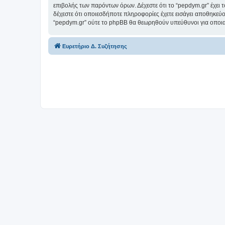
επιβολής των παρόντων όρων. Δέχεστε ότι το “pepdym.gr” έχει τ
δέχεστε ότι οποιεσδήποτε πληροφορίες έχετε εισάγει αποθηκεύο
“pepdym.gr” ούτε το phpBB θα θεωρηθούν υπεύθυνοι για οποια
Ευρετήριο Δ. Συζήτησης