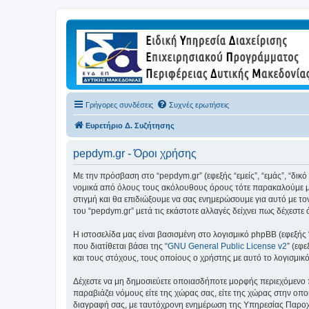
Γρήγορες συνδέσεις
Συχνές ερωτήσεις
Ευρετήριο Δ. Συζήτησης
pepdym.gr - Όροι χρήσης
Με την πρόσβαση στο “pepdym.gr” (εφεξής “εμείς”, “εμάς”, “δικ
νομικά από όλους τους ακόλουθους όρους τότε παρακαλούμε μη
στιγμή και θα επιδιώξουμε να σας ενημερώσουμε για αυτό με τ
του “pepdym.gr” μετά τις εκάστοτε αλλαγές δείχνει πως δέχεστ
Η ιστοσελίδα μας είναι βασισμένη στο λογισμικό phpBB (εφεξής
που διατίθεται βάσει της “
GNU General Public License v2
” (εφ
και τους στόχους, τους οποίους ο χρήστης με αυτό το λογισμι
Δέχεστε να μη δημοσιεύετε οποιασδήποτε μορφής περιεχόμενο π
παραβιάζει νόμους είτε της χώρας σας, είτε της χώρας στην οποί
διαγραφή σας, με ταυτόχρονη ενημέρωση της Υπηρεσίας Παροχή