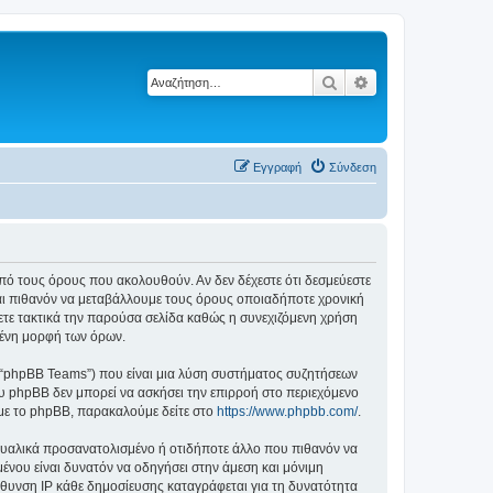
Αναζήτηση
Ειδική αναζήτηση
Εγγραφή
Σύνδεση
ά από τους όρους που ακολουθούν. Αν δεν δέχεστε ότι δεσμεύεστε
αι πιθανόν να μεταβάλλουμε τους όρους οποιαδήποτε χρονική
ετε τακτικά την παρούσα σελίδα καθώς η συνεχιζόμενη χρήση
ημένη μορφή των όρων.
”, “phpBB Teams”) που είναι μια λύση συστήματος συζητήσεων
υ phpBB δεν μπορεί να ασκήσει την επιρροή στο περιεχόμενο
 με το phpBB, παρακαλούμε δείτε στο
https://www.phpbb.com/
.
ξουαλικά προσανατολισμένο ή οτιδήποτε άλλο που πιθανόν να
ομένου είναι δυνατόν να οδηγήσει στην άμεση και μόνιμη
θυνση IP κάθε δημοσίευσης καταγράφεται για τη δυνατότητα