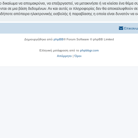
ο δικαίωμα να απομακρύνει, να επεξεργαστεί, να μετακινήσει ή να κλείσει ένα θέμα 
νται σε μια βάση δεδομένων. Αν και αυτές οι πληροφορίες δεν θα αποκαλυφθούν σε 
δήποτε απόπειρα ηλεκτρονικής εισβολής ή παραβίασης η οποία είναι δυνατόν να ο
Επικοινω
Δημιουργήθηκε από
phpBB
® Forum Software © phpBB Limited
Ελληνική μετάφραση από το
phpbbgr.com
Απόρρητο
|
Όροι