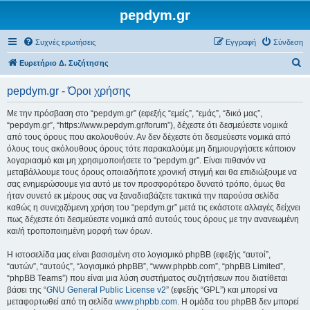
pepdym.gr
Συχνές ερωτήσεις
Εγγραφή
Σύνδεση
Α
Ευρετήριο Δ. Συζήτησης
ν
pepdym.gr - Όροι χρήσης
α
ζ
Με την πρόσβαση στο “pepdym.gr” (εφεξής “εμείς”, “εμάς”, “δικό μας”,
“pepdym.gr”, “https://www.pepdym.gr/forum”), δέχεστε ότι δεσμεύεστε νομικά
ή
από τους όρους που ακολουθούν. Αν δεν δέχεστε ότι δεσμεύεστε νομικά από
τ
όλους τους ακόλουθους όρους τότε παρακαλούμε μη δημιουργήσετε κάποιον
λογαριασμό και μη χρησιμοποιήσετε το “pepdym.gr”. Είναι πιθανόν να
η
μεταβάλλουμε τους όρους οποιαδήποτε χρονική στιγμή και θα επιδιώξουμε να
σ
σας ενημερώσουμε για αυτό με τον προσφορότερο δυνατό τρόπο, όμως θα
ήταν συνετό εκ μέρους σας να ξαναδιαβάζετε τακτικά την παρούσα σελίδα
η
καθώς η συνεχιζόμενη χρήση του “pepdym.gr” μετά τις εκάστοτε αλλαγές δείχνει
πως δέχεστε ότι δεσμεύεστε νομικά από αυτούς τους όρους με την ανανεωμένη
και/ή τροποποιημένη μορφή των όρων.
Η ιστοσελίδα μας είναι βασισμένη στο λογισμικό phpBB (εφεξής “αυτοί”,
“αυτών”, “αυτούς”, “λογισμικό phpBB”, “www.phpbb.com”, “phpBB Limited”,
“phpBB Teams”) που είναι μια λύση συστήματος συζητήσεων που διατίθεται
βάσει της “
GNU General Public License v2
” (εφεξής “GPL”) και μπορεί να
μεταφορτωθεί από τη σελίδα
www.phpbb.com
. Η ομάδα του phpBB δεν μπορεί