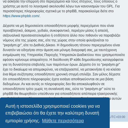
να ασκήσει την επιρροή στο περιεχόμενο και τους στόχους, τους οποίους ο
χρήστης με αυτό το λογισμικό ακολουθεί λόγω των κανονισμών του GPL. Για
περισσότερες πληροφορίες σχετικά με το phpBB, παρακαλούμε δείτε στο
https://www.phpbb.com/
.
Δέχεστε να μη δημοσιεύετε οποιασδήποτε μορφής περιεχόμενο που είναι
προσβλητικό, άσεμνο, χυδαίο, συκοφαντικό, περιέχον μίσος ή απειλή,
σεξουαλικά προσανατολισμένο ή οτιδήποτε άλλο που πιθανόν να παραβιάζει
νόμους είτε της χώρας σας, είτε της χώρας στην οποία φιλοξενείται το
“pepdym.gr”, είτε το Διεθνές Δίκαιο. Η δημοσίευση τέτοιου περιεχομένου είναι
δυνατόν να οδηγήσει στην άμεση και μόνιμη διαγραφή σας, με ταυτόχρονη
ενημέρωση της Υπηρεσίας Παροχής Υπηρεσιών Διαδικτύου που χρησιμοποιείτε
εφόσον κρίνουμε απαραίτητο. Η διεύθυνση IP κάθε δημοσίευσης καταγράφεται
για τη δυνατότητα επιβολής των παρόντων όρων. Δέχεστε ότι το “pepdym.gr”
έχει το δικαίωμα να απομακρύνει, να επεξεργαστεί, να μετακινήσει ή να κλείσει
ένα θέμα συζήτησης οποιαδήποτε χρονική στιγμή επιλέξει. Σαν μέλος δέχεστε
ότι οποιεσδήποτε πληροφορίες έχετε εισάγει αποθηκεύονται σε μια βάση
δεδομένων. Αν και αυτές οι πληροφορίες δεν θα αποκαλυφθούν σε
οποιονδήποτε τρίτο χωρίς τη συναίνεσή σας, ούτε το “pepdym.gr” ούτε το
phpBB θα θεωρηθούν υπεύθυνοι για οποιαδήποτε απόπειρα ηλεκτρονικής
εισβολής ή παραβίασης η οποία είναι δυνατόν να οδηγήσει σε απώλεια αυτών
των δεδομένων.
Αυτή η ιστοσελίδα χρησιμοποιεί cookies για να
επιβεβαιώσει ότι θα έχετε την καλύτερη δυνατή
Ευρετήριο Δ. Συζήτησης
Όλοι οι χρόνοι είναι
UTC+03:00
εμπειρία χρήσης.
Μάθετε περισσότερα
Δημιουργήθηκε από
phpBB
® Forum Software © phpBB Limited