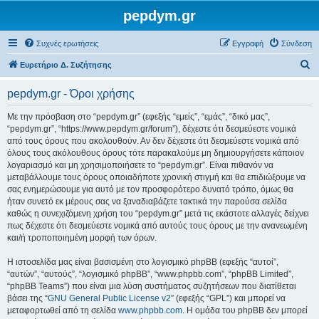
pepdym.gr
Συχνές ερωτήσεις
Εγγραφή
Σύνδεση
Α
Ευρετήριο Δ. Συζήτησης
ν
pepdym.gr - Όροι χρήσης
α
ζ
Με την πρόσβαση στο “pepdym.gr” (εφεξής “εμείς”, “εμάς”, “δικό μας”,
“pepdym.gr”, “https://www.pepdym.gr/forum”), δέχεστε ότι δεσμεύεστε νομικά
ή
από τους όρους που ακολουθούν. Αν δεν δέχεστε ότι δεσμεύεστε νομικά από
τ
όλους τους ακόλουθους όρους τότε παρακαλούμε μη δημιουργήσετε κάποιον
λογαριασμό και μη χρησιμοποιήσετε το “pepdym.gr”. Είναι πιθανόν να
η
μεταβάλλουμε τους όρους οποιαδήποτε χρονική στιγμή και θα επιδιώξουμε να
σ
σας ενημερώσουμε για αυτό με τον προσφορότερο δυνατό τρόπο, όμως θα
ήταν συνετό εκ μέρους σας να ξαναδιαβάζετε τακτικά την παρούσα σελίδα
η
καθώς η συνεχιζόμενη χρήση του “pepdym.gr” μετά τις εκάστοτε αλλαγές δείχνει
πως δέχεστε ότι δεσμεύεστε νομικά από αυτούς τους όρους με την ανανεωμένη
και/ή τροποποιημένη μορφή των όρων.
Η ιστοσελίδα μας είναι βασισμένη στο λογισμικό phpBB (εφεξής “αυτοί”,
“αυτών”, “αυτούς”, “λογισμικό phpBB”, “www.phpbb.com”, “phpBB Limited”,
“phpBB Teams”) που είναι μια λύση συστήματος συζητήσεων που διατίθεται
βάσει της “
GNU General Public License v2
” (εφεξής “GPL”) και μπορεί να
μεταφορτωθεί από τη σελίδα
www.phpbb.com
. Η ομάδα του phpBB δεν μπορεί