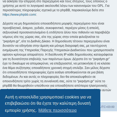
να ασκήσει την επιρροή στο περιεχόμενο και τους στόχους, τους οποίους ο
χρήστης με αυτό το λογισμικό ακολουθεί λόγω των κανονισμών του GPL. Για
περισσότερες πληροφορίες σχετικά με το phpBB, παρακαλούμε δείτε στο
https://www.phpbb.com/
.
Δέχεστε να μη δημοσιεύετε οποιασδήποτε μορφής περιεχόμενο που είναι
προσβλητικό, άσεμνο, χυδαίο, συκοφαντικό, περιέχον μίσος ή απειλή,
σεξουαλικά προσανατολισμένο ή οτιδήποτε άλλο που πιθανόν να παραβιάζει
νόμους είτε της χώρας σας, είτε της χώρας στην οποία φιλοξενείται το
“pepdym.gr”, είτε το Διεθνές Δίκαιο. Η δημοσίευση τέτοιου περιεχομένου είναι
δυνατόν να οδηγήσει στην άμεση και μόνιμη διαγραφή σας, με ταυτόχρονη
ενημέρωση της Υπηρεσίας Παροχής Υπηρεσιών Διαδικτύου που χρησιμοποιείτε
εφόσον κρίνουμε απαραίτητο. Η διεύθυνση IP κάθε δημοσίευσης καταγράφεται
για τη δυνατότητα επιβολής των παρόντων όρων. Δέχεστε ότι το “pepdym.gr”
έχει το δικαίωμα να απομακρύνει, να επεξεργαστεί, να μετακινήσει ή να κλείσει
ένα θέμα συζήτησης οποιαδήποτε χρονική στιγμή επιλέξει. Σαν μέλος δέχεστε
ότι οποιεσδήποτε πληροφορίες έχετε εισάγει αποθηκεύονται σε μια βάση
δεδομένων. Αν και αυτές οι πληροφορίες δεν θα αποκαλυφθούν σε
οποιονδήποτε τρίτο χωρίς τη συναίνεσή σας, ούτε το “pepdym.gr” ούτε το
phpBB θα θεωρηθούν υπεύθυνοι για οποιαδήποτε απόπειρα ηλεκτρονικής
εισβολής ή παραβίασης η οποία είναι δυνατόν να οδηγήσει σε απώλεια αυτών
των δεδομένων.
Αυτή η ιστοσελίδα χρησιμοποιεί cookies για να
επιβεβαιώσει ότι θα έχετε την καλύτερη δυνατή
Ευρετήριο Δ. Συζήτησης
Όλοι οι χρόνοι είναι
UTC+03:00
εμπειρία χρήσης.
Μάθετε περισσότερα
Δημιουργήθηκε από
phpBB
® Forum Software © phpBB Limited