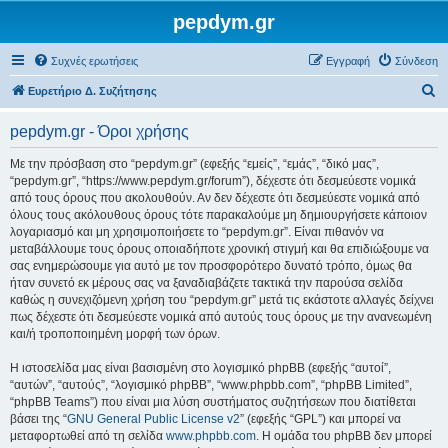
pepdym.gr
Συχνές ερωτήσεις
Εγγραφή
Σύνδεση
Α
Ευρετήριο Δ. Συζήτησης
ν
pepdym.gr - Όροι χρήσης
α
ζ
Με την πρόσβαση στο “pepdym.gr” (εφεξής “εμείς”, “εμάς”, “δικό μας”,
“pepdym.gr”, “https://www.pepdym.gr/forum”), δέχεστε ότι δεσμεύεστε νομικά
ή
από τους όρους που ακολουθούν. Αν δεν δέχεστε ότι δεσμεύεστε νομικά από
τ
όλους τους ακόλουθους όρους τότε παρακαλούμε μη δημιουργήσετε κάποιον
λογαριασμό και μη χρησιμοποιήσετε το “pepdym.gr”. Είναι πιθανόν να
η
μεταβάλλουμε τους όρους οποιαδήποτε χρονική στιγμή και θα επιδιώξουμε να
σ
σας ενημερώσουμε για αυτό με τον προσφορότερο δυνατό τρόπο, όμως θα
ήταν συνετό εκ μέρους σας να ξαναδιαβάζετε τακτικά την παρούσα σελίδα
η
καθώς η συνεχιζόμενη χρήση του “pepdym.gr” μετά τις εκάστοτε αλλαγές δείχνει
πως δέχεστε ότι δεσμεύεστε νομικά από αυτούς τους όρους με την ανανεωμένη
και/ή τροποποιημένη μορφή των όρων.
Η ιστοσελίδα μας είναι βασισμένη στο λογισμικό phpBB (εφεξής “αυτοί”,
“αυτών”, “αυτούς”, “λογισμικό phpBB”, “www.phpbb.com”, “phpBB Limited”,
“phpBB Teams”) που είναι μια λύση συστήματος συζητήσεων που διατίθεται
βάσει της “
GNU General Public License v2
” (εφεξής “GPL”) και μπορεί να
μεταφορτωθεί από τη σελίδα
www.phpbb.com
. Η ομάδα του phpBB δεν μπορεί