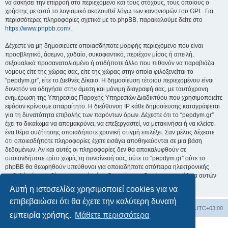
να ασκήσει την επιρροή στο περιεχόμενο και τους στόχους, τους οποίους ο
χρήστης με αυτό το λογισμικό ακολουθεί λόγω των κανονισμών του GPL. Για
περισσότερες πληροφορίες σχετικά με το phpBB, παρακαλούμε δείτε στο
https://www.phpbb.com/
.
Δέχεστε να μη δημοσιεύετε οποιασδήποτε μορφής περιεχόμενο που είναι
προσβλητικό, άσεμνο, χυδαίο, συκοφαντικό, περιέχον μίσος ή απειλή,
σεξουαλικά προσανατολισμένο ή οτιδήποτε άλλο που πιθανόν να παραβιάζει
νόμους είτε της χώρας σας, είτε της χώρας στην οποία φιλοξενείται το
“pepdym.gr”, είτε το Διεθνές Δίκαιο. Η δημοσίευση τέτοιου περιεχομένου είναι
δυνατόν να οδηγήσει στην άμεση και μόνιμη διαγραφή σας, με ταυτόχρονη
ενημέρωση της Υπηρεσίας Παροχής Υπηρεσιών Διαδικτύου που χρησιμοποιείτε
εφόσον κρίνουμε απαραίτητο. Η διεύθυνση IP κάθε δημοσίευσης καταγράφεται
για τη δυνατότητα επιβολής των παρόντων όρων. Δέχεστε ότι το “pepdym.gr”
έχει το δικαίωμα να απομακρύνει, να επεξεργαστεί, να μετακινήσει ή να κλείσει
ένα θέμα συζήτησης οποιαδήποτε χρονική στιγμή επιλέξει. Σαν μέλος δέχεστε
ότι οποιεσδήποτε πληροφορίες έχετε εισάγει αποθηκεύονται σε μια βάση
δεδομένων. Αν και αυτές οι πληροφορίες δεν θα αποκαλυφθούν σε
οποιονδήποτε τρίτο χωρίς τη συναίνεσή σας, ούτε το “pepdym.gr” ούτε το
phpBB θα θεωρηθούν υπεύθυνοι για οποιαδήποτε απόπειρα ηλεκτρονικής
εισβολής ή παραβίασης η οποία είναι δυνατόν να οδηγήσει σε απώλεια αυτών
των δεδομένων.
Αυτή η ιστοσελίδα χρησιμοποιεί cookies για να
επιβεβαιώσει ότι θα έχετε την καλύτερη δυνατή
Ευρετήριο Δ. Συζήτησης
Όλοι οι χρόνοι είναι
UTC+03:00
εμπειρία χρήσης.
Μάθετε περισσότερα
Δημιουργήθηκε από
phpBB
® Forum Software © phpBB Limited