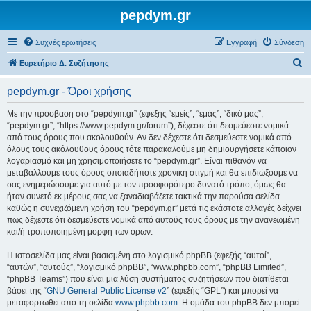
pepdym.gr
Συχνές ερωτήσεις
Εγγραφή
Σύνδεση
Α
Ευρετήριο Δ. Συζήτησης
ν
pepdym.gr - Όροι χρήσης
α
ζ
Με την πρόσβαση στο “pepdym.gr” (εφεξής “εμείς”, “εμάς”, “δικό μας”,
“pepdym.gr”, “https://www.pepdym.gr/forum”), δέχεστε ότι δεσμεύεστε νομικά
ή
από τους όρους που ακολουθούν. Αν δεν δέχεστε ότι δεσμεύεστε νομικά από
τ
όλους τους ακόλουθους όρους τότε παρακαλούμε μη δημιουργήσετε κάποιον
λογαριασμό και μη χρησιμοποιήσετε το “pepdym.gr”. Είναι πιθανόν να
η
μεταβάλλουμε τους όρους οποιαδήποτε χρονική στιγμή και θα επιδιώξουμε να
σ
σας ενημερώσουμε για αυτό με τον προσφορότερο δυνατό τρόπο, όμως θα
ήταν συνετό εκ μέρους σας να ξαναδιαβάζετε τακτικά την παρούσα σελίδα
η
καθώς η συνεχιζόμενη χρήση του “pepdym.gr” μετά τις εκάστοτε αλλαγές δείχνει
πως δέχεστε ότι δεσμεύεστε νομικά από αυτούς τους όρους με την ανανεωμένη
και/ή τροποποιημένη μορφή των όρων.
Η ιστοσελίδα μας είναι βασισμένη στο λογισμικό phpBB (εφεξής “αυτοί”,
“αυτών”, “αυτούς”, “λογισμικό phpBB”, “www.phpbb.com”, “phpBB Limited”,
“phpBB Teams”) που είναι μια λύση συστήματος συζητήσεων που διατίθεται
βάσει της “
GNU General Public License v2
” (εφεξής “GPL”) και μπορεί να
μεταφορτωθεί από τη σελίδα
www.phpbb.com
. Η ομάδα του phpBB δεν μπορεί