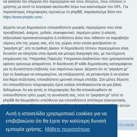
να ασκήσει την επιρροή στο περιεχόμενο και τους στόχους, τους οποίους ο
χρήστης με αυτό το λογισμικό ακολουθεί λόγω των κανονισμών του GPL. Για
περισσότερες πληροφορίες σχετικά με το phpBB, παρακαλούμε δείτε στο
https://www.phpbb.com/
.
Δέχεστε να μη δημοσιεύετε οποιασδήποτε μορφής περιεχόμενο που είναι
προσβλητικό, άσεμνο, χυδαίο, συκοφαντικό, περιέχον μίσος ή απειλή,
σεξουαλικά προσανατολισμένο ή οτιδήποτε άλλο που πιθανόν να παραβιάζει
νόμους είτε της χώρας σας, είτε της χώρας στην οποία φιλοξενείται το
“pepdym.gr”, είτε το Διεθνές Δίκαιο. Η δημοσίευση τέτοιου περιεχομένου είναι
δυνατόν να οδηγήσει στην άμεση και μόνιμη διαγραφή σας, με ταυτόχρονη
ενημέρωση της Υπηρεσίας Παροχής Υπηρεσιών Διαδικτύου που χρησιμοποιείτε
εφόσον κρίνουμε απαραίτητο. Η διεύθυνση IP κάθε δημοσίευσης καταγράφεται
για τη δυνατότητα επιβολής των παρόντων όρων. Δέχεστε ότι το “pepdym.gr”
έχει το δικαίωμα να απομακρύνει, να επεξεργαστεί, να μετακινήσει ή να κλείσει
ένα θέμα συζήτησης οποιαδήποτε χρονική στιγμή επιλέξει. Σαν μέλος δέχεστε
ότι οποιεσδήποτε πληροφορίες έχετε εισάγει αποθηκεύονται σε μια βάση
δεδομένων. Αν και αυτές οι πληροφορίες δεν θα αποκαλυφθούν σε
οποιονδήποτε τρίτο χωρίς τη συναίνεσή σας, ούτε το “pepdym.gr” ούτε το
phpBB θα θεωρηθούν υπεύθυνοι για οποιαδήποτε απόπειρα ηλεκτρονικής
εισβολής ή παραβίασης η οποία είναι δυνατόν να οδηγήσει σε απώλεια αυτών
των δεδομένων.
Αυτή η ιστοσελίδα χρησιμοποιεί cookies για να
επιβεβαιώσει ότι θα έχετε την καλύτερη δυνατή
Ευρετήριο Δ. Συζήτησης
Όλοι οι χρόνοι είναι
UTC+03:00
εμπειρία χρήσης.
Μάθετε περισσότερα
Δημιουργήθηκε από
phpBB
® Forum Software © phpBB Limited