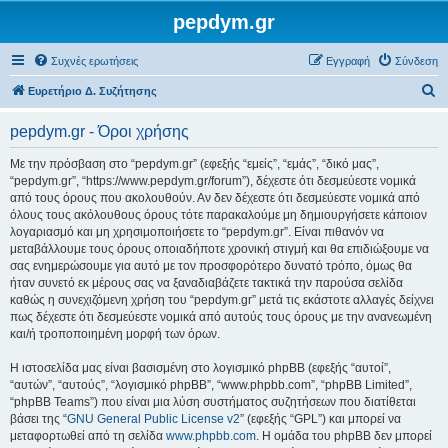
pepdym.gr
Συχνές ερωτήσεις
Εγγραφή
Σύνδεση
Α
Ευρετήριο Δ. Συζήτησης
ν
pepdym.gr - Όροι χρήσης
α
ζ
Με την πρόσβαση στο “pepdym.gr” (εφεξής “εμείς”, “εμάς”, “δικό μας”,
“pepdym.gr”, “https://www.pepdym.gr/forum”), δέχεστε ότι δεσμεύεστε νομικά
ή
από τους όρους που ακολουθούν. Αν δεν δέχεστε ότι δεσμεύεστε νομικά από
τ
όλους τους ακόλουθους όρους τότε παρακαλούμε μη δημιουργήσετε κάποιον
λογαριασμό και μη χρησιμοποιήσετε το “pepdym.gr”. Είναι πιθανόν να
η
μεταβάλλουμε τους όρους οποιαδήποτε χρονική στιγμή και θα επιδιώξουμε να
σ
σας ενημερώσουμε για αυτό με τον προσφορότερο δυνατό τρόπο, όμως θα
ήταν συνετό εκ μέρους σας να ξαναδιαβάζετε τακτικά την παρούσα σελίδα
η
καθώς η συνεχιζόμενη χρήση του “pepdym.gr” μετά τις εκάστοτε αλλαγές δείχνει
πως δέχεστε ότι δεσμεύεστε νομικά από αυτούς τους όρους με την ανανεωμένη
και/ή τροποποιημένη μορφή των όρων.
Η ιστοσελίδα μας είναι βασισμένη στο λογισμικό phpBB (εφεξής “αυτοί”,
“αυτών”, “αυτούς”, “λογισμικό phpBB”, “www.phpbb.com”, “phpBB Limited”,
“phpBB Teams”) που είναι μια λύση συστήματος συζητήσεων που διατίθεται
βάσει της “
GNU General Public License v2
” (εφεξής “GPL”) και μπορεί να
μεταφορτωθεί από τη σελίδα
www.phpbb.com
. Η ομάδα του phpBB δεν μπορεί