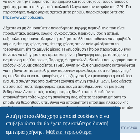
να ασκήσει την επιρροή στο περιεχόμενο και τους στόχους, τους οποίους ο
χρήστης με αυτό το λογισμικό ακολουθεί λόγω των κανονισμών του GPL. Για
περισσότερες πληροφορίες σχετικά με το phpBB, παρακαλούμε δείτε στο
https://www.phpbb.com/
.
Δέχεστε να μη δημοσιεύετε οποιασδήποτε μορφής περιεχόμενο που είναι
προσβλητικό, άσεμνο, χυδαίο, συκοφαντικό, περιέχον μίσος ή απειλή,
σεξουαλικά προσανατολισμένο ή οτιδήποτε άλλο που πιθανόν να παραβιάζει
νόμους είτε της χώρας σας, είτε της χώρας στην οποία φιλοξενείται το
“pepdym.gr”, είτε το Διεθνές Δίκαιο. Η δημοσίευση τέτοιου περιεχομένου είναι
δυνατόν να οδηγήσει στην άμεση και μόνιμη διαγραφή σας, με ταυτόχρονη
ενημέρωση της Υπηρεσίας Παροχής Υπηρεσιών Διαδικτύου που χρησιμοποιείτε
εφόσον κρίνουμε απαραίτητο. Η διεύθυνση IP κάθε δημοσίευσης καταγράφεται
για τη δυνατότητα επιβολής των παρόντων όρων. Δέχεστε ότι το “pepdym.gr”
έχει το δικαίωμα να απομακρύνει, να επεξεργαστεί, να μετακινήσει ή να κλείσει
ένα θέμα συζήτησης οποιαδήποτε χρονική στιγμή επιλέξει. Σαν μέλος δέχεστε
ότι οποιεσδήποτε πληροφορίες έχετε εισάγει αποθηκεύονται σε μια βάση
δεδομένων. Αν και αυτές οι πληροφορίες δεν θα αποκαλυφθούν σε
οποιονδήποτε τρίτο χωρίς τη συναίνεσή σας, ούτε το “pepdym.gr” ούτε το
phpBB θα θεωρηθούν υπεύθυνοι για οποιαδήποτε απόπειρα ηλεκτρονικής
εισβολής ή παραβίασης η οποία είναι δυνατόν να οδηγήσει σε απώλεια αυτών
των δεδομένων.
Αυτή η ιστοσελίδα χρησιμοποιεί cookies για να
επιβεβαιώσει ότι θα έχετε την καλύτερη δυνατή
Ευρετήριο Δ. Συζήτησης
Όλοι οι χρόνοι είναι
UTC+03:00
εμπειρία χρήσης.
Μάθετε περισσότερα
Δημιουργήθηκε από
phpBB
® Forum Software © phpBB Limited