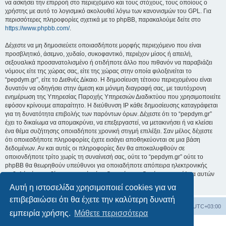
να ασκήσει την επιρροή στο περιεχόμενο και τους στόχους, τους οποίους ο
χρήστης με αυτό το λογισμικό ακολουθεί λόγω των κανονισμών του GPL. Για
περισσότερες πληροφορίες σχετικά με το phpBB, παρακαλούμε δείτε στο
https://www.phpbb.com/
.
Δέχεστε να μη δημοσιεύετε οποιασδήποτε μορφής περιεχόμενο που είναι
προσβλητικό, άσεμνο, χυδαίο, συκοφαντικό, περιέχον μίσος ή απειλή,
σεξουαλικά προσανατολισμένο ή οτιδήποτε άλλο που πιθανόν να παραβιάζει
νόμους είτε της χώρας σας, είτε της χώρας στην οποία φιλοξενείται το
“pepdym.gr”, είτε το Διεθνές Δίκαιο. Η δημοσίευση τέτοιου περιεχομένου είναι
δυνατόν να οδηγήσει στην άμεση και μόνιμη διαγραφή σας, με ταυτόχρονη
ενημέρωση της Υπηρεσίας Παροχής Υπηρεσιών Διαδικτύου που χρησιμοποιείτε
εφόσον κρίνουμε απαραίτητο. Η διεύθυνση IP κάθε δημοσίευσης καταγράφεται
για τη δυνατότητα επιβολής των παρόντων όρων. Δέχεστε ότι το “pepdym.gr”
έχει το δικαίωμα να απομακρύνει, να επεξεργαστεί, να μετακινήσει ή να κλείσει
ένα θέμα συζήτησης οποιαδήποτε χρονική στιγμή επιλέξει. Σαν μέλος δέχεστε
ότι οποιεσδήποτε πληροφορίες έχετε εισάγει αποθηκεύονται σε μια βάση
δεδομένων. Αν και αυτές οι πληροφορίες δεν θα αποκαλυφθούν σε
οποιονδήποτε τρίτο χωρίς τη συναίνεσή σας, ούτε το “pepdym.gr” ούτε το
phpBB θα θεωρηθούν υπεύθυνοι για οποιαδήποτε απόπειρα ηλεκτρονικής
εισβολής ή παραβίασης η οποία είναι δυνατόν να οδηγήσει σε απώλεια αυτών
των δεδομένων.
Αυτή η ιστοσελίδα χρησιμοποιεί cookies για να
επιβεβαιώσει ότι θα έχετε την καλύτερη δυνατή
Ευρετήριο Δ. Συζήτησης
Όλοι οι χρόνοι είναι
UTC+03:00
εμπειρία χρήσης.
Μάθετε περισσότερα
Δημιουργήθηκε από
phpBB
® Forum Software © phpBB Limited