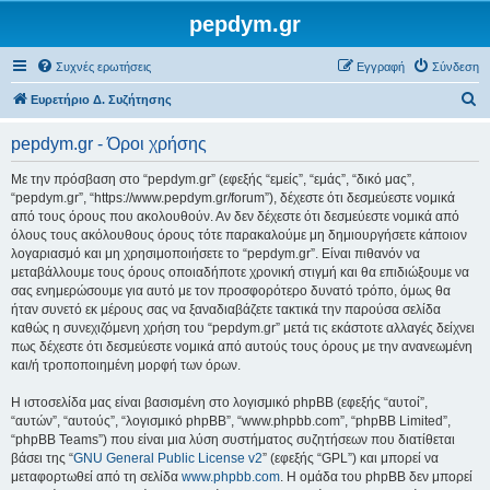
pepdym.gr
Συχνές ερωτήσεις
Εγγραφή
Σύνδεση
Α
Ευρετήριο Δ. Συζήτησης
ν
pepdym.gr - Όροι χρήσης
α
ζ
Με την πρόσβαση στο “pepdym.gr” (εφεξής “εμείς”, “εμάς”, “δικό μας”,
“pepdym.gr”, “https://www.pepdym.gr/forum”), δέχεστε ότι δεσμεύεστε νομικά
ή
από τους όρους που ακολουθούν. Αν δεν δέχεστε ότι δεσμεύεστε νομικά από
τ
όλους τους ακόλουθους όρους τότε παρακαλούμε μη δημιουργήσετε κάποιον
λογαριασμό και μη χρησιμοποιήσετε το “pepdym.gr”. Είναι πιθανόν να
η
μεταβάλλουμε τους όρους οποιαδήποτε χρονική στιγμή και θα επιδιώξουμε να
σ
σας ενημερώσουμε για αυτό με τον προσφορότερο δυνατό τρόπο, όμως θα
ήταν συνετό εκ μέρους σας να ξαναδιαβάζετε τακτικά την παρούσα σελίδα
η
καθώς η συνεχιζόμενη χρήση του “pepdym.gr” μετά τις εκάστοτε αλλαγές δείχνει
πως δέχεστε ότι δεσμεύεστε νομικά από αυτούς τους όρους με την ανανεωμένη
και/ή τροποποιημένη μορφή των όρων.
Η ιστοσελίδα μας είναι βασισμένη στο λογισμικό phpBB (εφεξής “αυτοί”,
“αυτών”, “αυτούς”, “λογισμικό phpBB”, “www.phpbb.com”, “phpBB Limited”,
“phpBB Teams”) που είναι μια λύση συστήματος συζητήσεων που διατίθεται
βάσει της “
GNU General Public License v2
” (εφεξής “GPL”) και μπορεί να
μεταφορτωθεί από τη σελίδα
www.phpbb.com
. Η ομάδα του phpBB δεν μπορεί