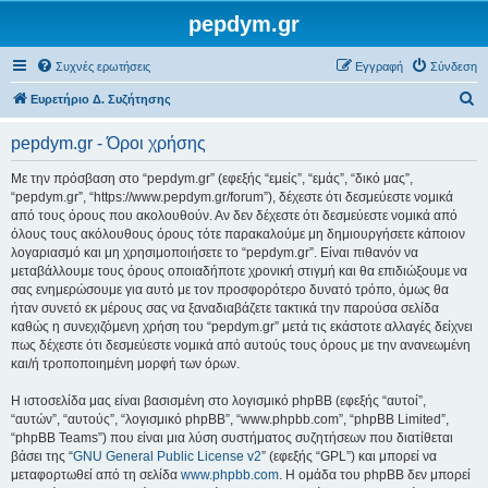
pepdym.gr
Συχνές ερωτήσεις
Εγγραφή
Σύνδεση
Α
Ευρετήριο Δ. Συζήτησης
ν
pepdym.gr - Όροι χρήσης
α
ζ
Με την πρόσβαση στο “pepdym.gr” (εφεξής “εμείς”, “εμάς”, “δικό μας”,
“pepdym.gr”, “https://www.pepdym.gr/forum”), δέχεστε ότι δεσμεύεστε νομικά
ή
από τους όρους που ακολουθούν. Αν δεν δέχεστε ότι δεσμεύεστε νομικά από
τ
όλους τους ακόλουθους όρους τότε παρακαλούμε μη δημιουργήσετε κάποιον
λογαριασμό και μη χρησιμοποιήσετε το “pepdym.gr”. Είναι πιθανόν να
η
μεταβάλλουμε τους όρους οποιαδήποτε χρονική στιγμή και θα επιδιώξουμε να
σ
σας ενημερώσουμε για αυτό με τον προσφορότερο δυνατό τρόπο, όμως θα
ήταν συνετό εκ μέρους σας να ξαναδιαβάζετε τακτικά την παρούσα σελίδα
η
καθώς η συνεχιζόμενη χρήση του “pepdym.gr” μετά τις εκάστοτε αλλαγές δείχνει
πως δέχεστε ότι δεσμεύεστε νομικά από αυτούς τους όρους με την ανανεωμένη
και/ή τροποποιημένη μορφή των όρων.
Η ιστοσελίδα μας είναι βασισμένη στο λογισμικό phpBB (εφεξής “αυτοί”,
“αυτών”, “αυτούς”, “λογισμικό phpBB”, “www.phpbb.com”, “phpBB Limited”,
“phpBB Teams”) που είναι μια λύση συστήματος συζητήσεων που διατίθεται
βάσει της “
GNU General Public License v2
” (εφεξής “GPL”) και μπορεί να
μεταφορτωθεί από τη σελίδα
www.phpbb.com
. Η ομάδα του phpBB δεν μπορεί