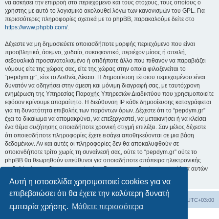
να ασκήσει την επιρροή στο περιεχόμενο και τους στόχους, τους οποίους ο
χρήστης με αυτό το λογισμικό ακολουθεί λόγω των κανονισμών του GPL. Για
περισσότερες πληροφορίες σχετικά με το phpBB, παρακαλούμε δείτε στο
https://www.phpbb.com/
.
Δέχεστε να μη δημοσιεύετε οποιασδήποτε μορφής περιεχόμενο που είναι
προσβλητικό, άσεμνο, χυδαίο, συκοφαντικό, περιέχον μίσος ή απειλή,
σεξουαλικά προσανατολισμένο ή οτιδήποτε άλλο που πιθανόν να παραβιάζει
νόμους είτε της χώρας σας, είτε της χώρας στην οποία φιλοξενείται το
“pepdym.gr”, είτε το Διεθνές Δίκαιο. Η δημοσίευση τέτοιου περιεχομένου είναι
δυνατόν να οδηγήσει στην άμεση και μόνιμη διαγραφή σας, με ταυτόχρονη
ενημέρωση της Υπηρεσίας Παροχής Υπηρεσιών Διαδικτύου που χρησιμοποιείτε
εφόσον κρίνουμε απαραίτητο. Η διεύθυνση IP κάθε δημοσίευσης καταγράφεται
για τη δυνατότητα επιβολής των παρόντων όρων. Δέχεστε ότι το “pepdym.gr”
έχει το δικαίωμα να απομακρύνει, να επεξεργαστεί, να μετακινήσει ή να κλείσει
ένα θέμα συζήτησης οποιαδήποτε χρονική στιγμή επιλέξει. Σαν μέλος δέχεστε
ότι οποιεσδήποτε πληροφορίες έχετε εισάγει αποθηκεύονται σε μια βάση
δεδομένων. Αν και αυτές οι πληροφορίες δεν θα αποκαλυφθούν σε
οποιονδήποτε τρίτο χωρίς τη συναίνεσή σας, ούτε το “pepdym.gr” ούτε το
phpBB θα θεωρηθούν υπεύθυνοι για οποιαδήποτε απόπειρα ηλεκτρονικής
εισβολής ή παραβίασης η οποία είναι δυνατόν να οδηγήσει σε απώλεια αυτών
των δεδομένων.
Αυτή η ιστοσελίδα χρησιμοποιεί cookies για να
επιβεβαιώσει ότι θα έχετε την καλύτερη δυνατή
Ευρετήριο Δ. Συζήτησης
Όλοι οι χρόνοι είναι
UTC+03:00
εμπειρία χρήσης.
Μάθετε περισσότερα
Δημιουργήθηκε από
phpBB
® Forum Software © phpBB Limited