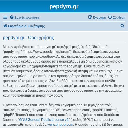
pepdym.gr
Συχνές ερωτήσεις
Εγγραφή
Σύνδεση
Α
Ευρετήριο Δ. Συζήτησης
ν
pepdym.gr - Όροι χρήσης
α
ζ
Με την πρόσβαση στο “pepdym.gr” (εφεξής “εμείς”, “εμάς”, “δικό μας”,
“pepdym.gr”, “https://www.pepdym.gr/forum”), δέχεστε ότι δεσμεύεστε νομικά
ή
από τους όρους που ακολουθούν. Αν δεν δέχεστε ότι δεσμεύεστε νομικά από
τ
όλους τους ακόλουθους όρους τότε παρακαλούμε μη δημιουργήσετε κάποιον
λογαριασμό και μη χρησιμοποιήσετε το “pepdym.gr”. Είναι πιθανόν να
η
μεταβάλλουμε τους όρους οποιαδήποτε χρονική στιγμή και θα επιδιώξουμε να
σ
σας ενημερώσουμε για αυτό με τον προσφορότερο δυνατό τρόπο, όμως θα
ήταν συνετό εκ μέρους σας να ξαναδιαβάζετε τακτικά την παρούσα σελίδα
η
καθώς η συνεχιζόμενη χρήση του “pepdym.gr” μετά τις εκάστοτε αλλαγές δείχνει
πως δέχεστε ότι δεσμεύεστε νομικά από αυτούς τους όρους με την ανανεωμένη
και/ή τροποποιημένη μορφή των όρων.
Η ιστοσελίδα μας είναι βασισμένη στο λογισμικό phpBB (εφεξής “αυτοί”,
“αυτών”, “αυτούς”, “λογισμικό phpBB”, “www.phpbb.com”, “phpBB Limited”,
“phpBB Teams”) που είναι μια λύση συστήματος συζητήσεων που διατίθεται
βάσει της “
GNU General Public License v2
” (εφεξής “GPL”) και μπορεί να
μεταφορτωθεί από τη σελίδα
www.phpbb.com
. Η ομάδα του phpBB δεν μπορεί