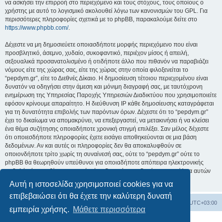
να ασκήσει την επιρροή στο περιεχόμενο και τους στόχους, τους οποίους ο
χρήστης με αυτό το λογισμικό ακολουθεί λόγω των κανονισμών του GPL. Για
περισσότερες πληροφορίες σχετικά με το phpBB, παρακαλούμε δείτε στο
https://www.phpbb.com/
.
Δέχεστε να μη δημοσιεύετε οποιασδήποτε μορφής περιεχόμενο που είναι
προσβλητικό, άσεμνο, χυδαίο, συκοφαντικό, περιέχον μίσος ή απειλή,
σεξουαλικά προσανατολισμένο ή οτιδήποτε άλλο που πιθανόν να παραβιάζει
νόμους είτε της χώρας σας, είτε της χώρας στην οποία φιλοξενείται το
“pepdym.gr”, είτε το Διεθνές Δίκαιο. Η δημοσίευση τέτοιου περιεχομένου είναι
δυνατόν να οδηγήσει στην άμεση και μόνιμη διαγραφή σας, με ταυτόχρονη
ενημέρωση της Υπηρεσίας Παροχής Υπηρεσιών Διαδικτύου που χρησιμοποιείτε
εφόσον κρίνουμε απαραίτητο. Η διεύθυνση IP κάθε δημοσίευσης καταγράφεται
για τη δυνατότητα επιβολής των παρόντων όρων. Δέχεστε ότι το “pepdym.gr”
έχει το δικαίωμα να απομακρύνει, να επεξεργαστεί, να μετακινήσει ή να κλείσει
ένα θέμα συζήτησης οποιαδήποτε χρονική στιγμή επιλέξει. Σαν μέλος δέχεστε
ότι οποιεσδήποτε πληροφορίες έχετε εισάγει αποθηκεύονται σε μια βάση
δεδομένων. Αν και αυτές οι πληροφορίες δεν θα αποκαλυφθούν σε
οποιονδήποτε τρίτο χωρίς τη συναίνεσή σας, ούτε το “pepdym.gr” ούτε το
phpBB θα θεωρηθούν υπεύθυνοι για οποιαδήποτε απόπειρα ηλεκτρονικής
εισβολής ή παραβίασης η οποία είναι δυνατόν να οδηγήσει σε απώλεια αυτών
των δεδομένων.
Αυτή η ιστοσελίδα χρησιμοποιεί cookies για να
επιβεβαιώσει ότι θα έχετε την καλύτερη δυνατή
Ευρετήριο Δ. Συζήτησης
Όλοι οι χρόνοι είναι
UTC+03:00
εμπειρία χρήσης.
Μάθετε περισσότερα
Δημιουργήθηκε από
phpBB
® Forum Software © phpBB Limited