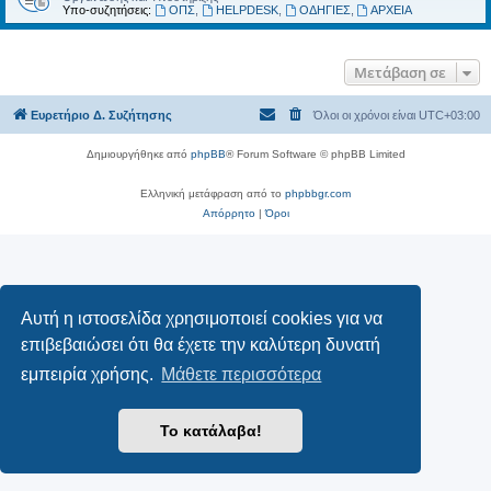
Υπο-συζητήσεις:
ΟΠΣ
,
HELPDESK
,
ΟΔΗΓΙΕΣ
,
ΑΡΧΕΙΑ
Μετάβαση σε
Ευρετήριο Δ. Συζήτησης
Όλοι οι χρόνοι είναι
UTC+03:00
Δημιουργήθηκε από
phpBB
® Forum Software © phpBB Limited
Ελληνική μετάφραση από το
phpbbgr.com
Απόρρητο
|
Όροι
Αυτή η ιστοσελίδα χρησιμοποιεί cookies για να
επιβεβαιώσει ότι θα έχετε την καλύτερη δυνατή
εμπειρία χρήσης.
Μάθετε περισσότερα
Το κατάλαβα!