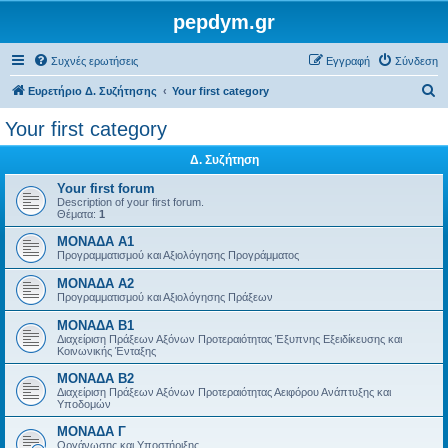
pepdym.gr
Συχνές ερωτήσεις
Εγγραφή
Σύνδεση
Α
Ευρετήριο Δ. Συζήτησης
Your first category
ν
Your first category
α
Δ. Συζήτηση
ζ
ή
Your first forum
Description of your first forum.
τ
Θέματα:
1
η
ΜΟΝΑΔΑ Α1
Προγραμματισμού και Αξιολόγησης Προγράμματος
σ
ΜΟΝΑΔΑ Α2
η
Προγραμματισμού και Αξιολόγησης Πράξεων
ΜΟΝΑΔΑ Β1
Διαχείριση Πράξεων Αξόνων Προτεραιότητας Έξυπνης Εξειδίκευσης και
Κοινωνικής Ένταξης
ΜΟΝΑΔΑ Β2
Διαχείριση Πράξεων Αξόνων Προτεραιότητας Αειφόρου Ανάπτυξης και
Υποδομών
ΜΟΝΑΔΑ Γ
Οργάνωσης και Υποστήριξης