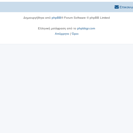
Επικοινω
Δημιουργήθηκε από
phpBB
® Forum Software © phpBB Limited
Ελληνική μετάφραση από το
phpbbgr.com
Απόρρητο
|
Όροι