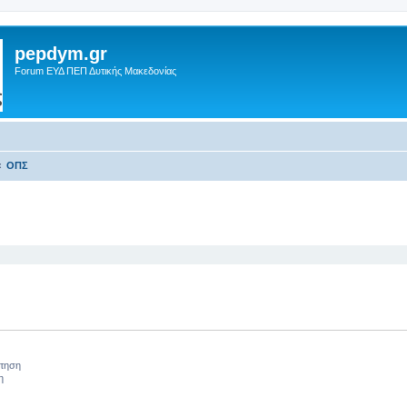
pepdym.gr
Forum ΕΥΔ ΠΕΠ Δυτικής Μακεδονίας
ΟΠΣ
 αναζήτηση
ήτηση
η