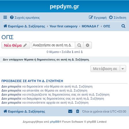
pepdym.gr
Συχνές ερωτήσεις
Εγγραφή
Σύνδεση
Α
Ευρετήριο Δ. Συζήτησης
Your first category
ΜΟΝΑΔΑ Γ
ΟΠΣ
ν
ΟΠΣ
α
Αναζήτηση
Ειδική αναζήτηση
Νέο Θέμα
ζ
0 θέματα • Σελίδα
1
από
1
ή
Δεν υπάρχουν θέματα ή δημοσιεύσεις σε αυτή τη Δ. Συζήτηση.
τ
η
Μετάβαση σε
σ
ΠΡΟΣΒΆΣΕΙΣ ΣΕ ΑΥΤΉ ΤΗ Δ. ΣΥΖΉΤΗΣΗ
η
Δεν μπορείτε
να δημοσιεύετε νέα θέματα σε αυτή τη Δ. Συζήτηση
Δεν μπορείτε
να απαντάτε σε θέματα σε αυτή τη Δ. Συζήτηση
Δεν μπορείτε
να επεξεργάζεστε τις δημοσιεύσεις σας σε αυτή τη Δ. Συζήτηση
Δεν μπορείτε
να διαγράφετε τις δημοσιεύσεις σας σε αυτή τη Δ. Συζήτηση
Δεν μπορείτε
να επισυνάπτετε αρχεία σε αυτή τη Δ. Συζήτηση
Ευρετήριο Δ. Συζήτησης
Όλοι οι χρόνοι είναι
UTC+03:00
Δημιουργήθηκε από
phpBB
® Forum Software © phpBB Limited