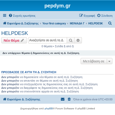
pepdym.gr
Συχνές ερωτήσεις
Εγγραφή
Σύνδεση
Α
Ευρετήριο Δ. Συζήτησης
Your first category
ΜΟΝΑΔΑ Γ
HELPDESK
ν
HELPDESK
α
Αναζήτηση
Ειδική αναζήτηση
Νέο Θέμα
ζ
0 θέματα • Σελίδα
1
από
1
ή
Δεν υπάρχουν θέματα ή δημοσιεύσεις σε αυτή τη Δ. Συζήτηση.
τ
η
Μετάβαση σε
σ
ΠΡΟΣΒΆΣΕΙΣ ΣΕ ΑΥΤΉ ΤΗ Δ. ΣΥΖΉΤΗΣΗ
η
Δεν μπορείτε
να δημοσιεύετε νέα θέματα σε αυτή τη Δ. Συζήτηση
Δεν μπορείτε
να απαντάτε σε θέματα σε αυτή τη Δ. Συζήτηση
Δεν μπορείτε
να επεξεργάζεστε τις δημοσιεύσεις σας σε αυτή τη Δ. Συζήτηση
Δεν μπορείτε
να διαγράφετε τις δημοσιεύσεις σας σε αυτή τη Δ. Συζήτηση
Δεν μπορείτε
να επισυνάπτετε αρχεία σε αυτή τη Δ. Συζήτηση
Ευρετήριο Δ. Συζήτησης
Όλοι οι χρόνοι είναι
UTC+03:00
Δημιουργήθηκε από
phpBB
® Forum Software © phpBB Limited