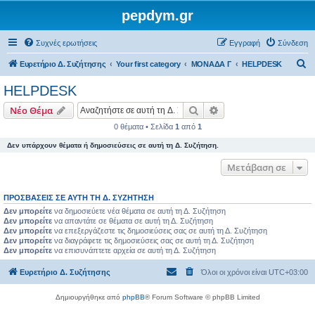
pepdym.gr
Συχνές ερωτήσεις
Εγγραφή
Σύνδεση
Α
Ευρετήριο Δ. Συζήτησης
Your first category
ΜΟΝΑΔΑ Γ
HELPDESK
ν
HELPDESK
α
Αναζήτηση
Ειδική αναζήτηση
Νέο Θέμα
ζ
0 θέματα • Σελίδα
1
από
1
ή
Δεν υπάρχουν θέματα ή δημοσιεύσεις σε αυτή τη Δ. Συζήτηση.
τ
η
Μετάβαση σε
σ
ΠΡΟΣΒΆΣΕΙΣ ΣΕ ΑΥΤΉ ΤΗ Δ. ΣΥΖΉΤΗΣΗ
η
Δεν μπορείτε
να δημοσιεύετε νέα θέματα σε αυτή τη Δ. Συζήτηση
Δεν μπορείτε
να απαντάτε σε θέματα σε αυτή τη Δ. Συζήτηση
Δεν μπορείτε
να επεξεργάζεστε τις δημοσιεύσεις σας σε αυτή τη Δ. Συζήτηση
Δεν μπορείτε
να διαγράφετε τις δημοσιεύσεις σας σε αυτή τη Δ. Συζήτηση
Δεν μπορείτε
να επισυνάπτετε αρχεία σε αυτή τη Δ. Συζήτηση
Ευρετήριο Δ. Συζήτησης
Όλοι οι χρόνοι είναι
UTC+03:00
Δημιουργήθηκε από
phpBB
® Forum Software © phpBB Limited