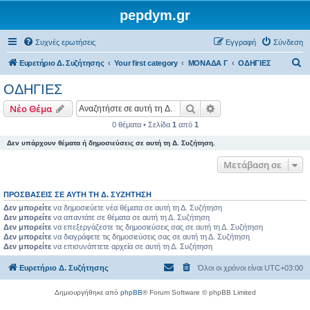
pepdym.gr
Συχνές ερωτήσεις
Εγγραφή
Σύνδεση
Α
Ευρετήριο Δ. Συζήτησης
Your first category
ΜΟΝΑΔΑ Γ
ΟΔΗΓΙΕΣ
ν
ΟΔΗΓΙΕΣ
α
Αναζήτηση
Ειδική αναζήτηση
Νέο Θέμα
ζ
0 θέματα • Σελίδα
1
από
1
ή
Δεν υπάρχουν θέματα ή δημοσιεύσεις σε αυτή τη Δ. Συζήτηση.
τ
η
Μετάβαση σε
σ
ΠΡΟΣΒΆΣΕΙΣ ΣΕ ΑΥΤΉ ΤΗ Δ. ΣΥΖΉΤΗΣΗ
η
Δεν μπορείτε
να δημοσιεύετε νέα θέματα σε αυτή τη Δ. Συζήτηση
Δεν μπορείτε
να απαντάτε σε θέματα σε αυτή τη Δ. Συζήτηση
Δεν μπορείτε
να επεξεργάζεστε τις δημοσιεύσεις σας σε αυτή τη Δ. Συζήτηση
Δεν μπορείτε
να διαγράφετε τις δημοσιεύσεις σας σε αυτή τη Δ. Συζήτηση
Δεν μπορείτε
να επισυνάπτετε αρχεία σε αυτή τη Δ. Συζήτηση
Ευρετήριο Δ. Συζήτησης
Όλοι οι χρόνοι είναι
UTC+03:00
Δημιουργήθηκε από
phpBB
® Forum Software © phpBB Limited