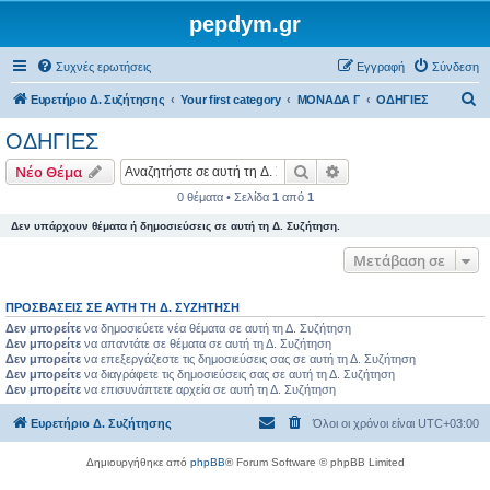
pepdym.gr
Συχνές ερωτήσεις
Εγγραφή
Σύνδεση
Α
Ευρετήριο Δ. Συζήτησης
Your first category
ΜΟΝΑΔΑ Γ
ΟΔΗΓΙΕΣ
ν
ΟΔΗΓΙΕΣ
α
Αναζήτηση
Ειδική αναζήτηση
Νέο Θέμα
ζ
0 θέματα • Σελίδα
1
από
1
ή
Δεν υπάρχουν θέματα ή δημοσιεύσεις σε αυτή τη Δ. Συζήτηση.
τ
η
Μετάβαση σε
σ
ΠΡΟΣΒΆΣΕΙΣ ΣΕ ΑΥΤΉ ΤΗ Δ. ΣΥΖΉΤΗΣΗ
η
Δεν μπορείτε
να δημοσιεύετε νέα θέματα σε αυτή τη Δ. Συζήτηση
Δεν μπορείτε
να απαντάτε σε θέματα σε αυτή τη Δ. Συζήτηση
Δεν μπορείτε
να επεξεργάζεστε τις δημοσιεύσεις σας σε αυτή τη Δ. Συζήτηση
Δεν μπορείτε
να διαγράφετε τις δημοσιεύσεις σας σε αυτή τη Δ. Συζήτηση
Δεν μπορείτε
να επισυνάπτετε αρχεία σε αυτή τη Δ. Συζήτηση
Ευρετήριο Δ. Συζήτησης
Όλοι οι χρόνοι είναι
UTC+03:00
Δημιουργήθηκε από
phpBB
® Forum Software © phpBB Limited