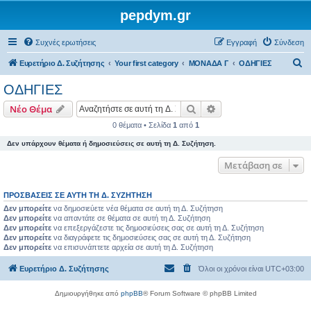
pepdym.gr
Συχνές ερωτήσεις
Εγγραφή
Σύνδεση
Α
Ευρετήριο Δ. Συζήτησης
Your first category
ΜΟΝΑΔΑ Γ
ΟΔΗΓΙΕΣ
ν
ΟΔΗΓΙΕΣ
α
Αναζήτηση
Ειδική αναζήτηση
Νέο Θέμα
ζ
0 θέματα • Σελίδα
1
από
1
ή
Δεν υπάρχουν θέματα ή δημοσιεύσεις σε αυτή τη Δ. Συζήτηση.
τ
η
Μετάβαση σε
σ
ΠΡΟΣΒΆΣΕΙΣ ΣΕ ΑΥΤΉ ΤΗ Δ. ΣΥΖΉΤΗΣΗ
η
Δεν μπορείτε
να δημοσιεύετε νέα θέματα σε αυτή τη Δ. Συζήτηση
Δεν μπορείτε
να απαντάτε σε θέματα σε αυτή τη Δ. Συζήτηση
Δεν μπορείτε
να επεξεργάζεστε τις δημοσιεύσεις σας σε αυτή τη Δ. Συζήτηση
Δεν μπορείτε
να διαγράφετε τις δημοσιεύσεις σας σε αυτή τη Δ. Συζήτηση
Δεν μπορείτε
να επισυνάπτετε αρχεία σε αυτή τη Δ. Συζήτηση
Ευρετήριο Δ. Συζήτησης
Όλοι οι χρόνοι είναι
UTC+03:00
Δημιουργήθηκε από
phpBB
® Forum Software © phpBB Limited