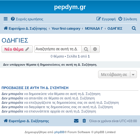
pepdym.gr
Συχνές ερωτήσεις
Εγγραφή
Σύνδεση
Α
Ευρετήριο Δ. Συζήτησης
Your first category
ΜΟΝΑΔΑ Γ
ΟΔΗΓΙΕΣ
ν
ΟΔΗΓΙΕΣ
α
Αναζήτηση
Ειδική αναζήτηση
Νέο Θέμα
ζ
0 θέματα • Σελίδα
1
από
1
ή
Δεν υπάρχουν θέματα ή δημοσιεύσεις σε αυτή τη Δ. Συζήτηση.
τ
η
Μετάβαση σε
σ
ΠΡΟΣΒΆΣΕΙΣ ΣΕ ΑΥΤΉ ΤΗ Δ. ΣΥΖΉΤΗΣΗ
η
Δεν μπορείτε
να δημοσιεύετε νέα θέματα σε αυτή τη Δ. Συζήτηση
Δεν μπορείτε
να απαντάτε σε θέματα σε αυτή τη Δ. Συζήτηση
Δεν μπορείτε
να επεξεργάζεστε τις δημοσιεύσεις σας σε αυτή τη Δ. Συζήτηση
Δεν μπορείτε
να διαγράφετε τις δημοσιεύσεις σας σε αυτή τη Δ. Συζήτηση
Δεν μπορείτε
να επισυνάπτετε αρχεία σε αυτή τη Δ. Συζήτηση
Ευρετήριο Δ. Συζήτησης
Όλοι οι χρόνοι είναι
UTC+03:00
Δημιουργήθηκε από
phpBB
® Forum Software © phpBB Limited