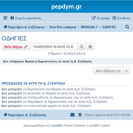
pepdym.gr
Συχνές ερωτήσεις
Εγγραφή
Σύνδεση
Α
Ευρετήριο Δ. Συζήτησης
Your first category
ΜΟΝΑΔΑ Γ
ΟΔΗΓΙΕΣ
ν
ΟΔΗΓΙΕΣ
α
Αναζήτηση
Ειδική αναζήτηση
Νέο Θέμα
ζ
0 θέματα • Σελίδα
1
από
1
ή
Δεν υπάρχουν θέματα ή δημοσιεύσεις σε αυτή τη Δ. Συζήτηση.
τ
η
Μετάβαση σε
σ
ΠΡΟΣΒΆΣΕΙΣ ΣΕ ΑΥΤΉ ΤΗ Δ. ΣΥΖΉΤΗΣΗ
η
Δεν μπορείτε
να δημοσιεύετε νέα θέματα σε αυτή τη Δ. Συζήτηση
Δεν μπορείτε
να απαντάτε σε θέματα σε αυτή τη Δ. Συζήτηση
Δεν μπορείτε
να επεξεργάζεστε τις δημοσιεύσεις σας σε αυτή τη Δ. Συζήτηση
Δεν μπορείτε
να διαγράφετε τις δημοσιεύσεις σας σε αυτή τη Δ. Συζήτηση
Δεν μπορείτε
να επισυνάπτετε αρχεία σε αυτή τη Δ. Συζήτηση
Ευρετήριο Δ. Συζήτησης
Όλοι οι χρόνοι είναι
UTC+03:00
Δημιουργήθηκε από
phpBB
® Forum Software © phpBB Limited