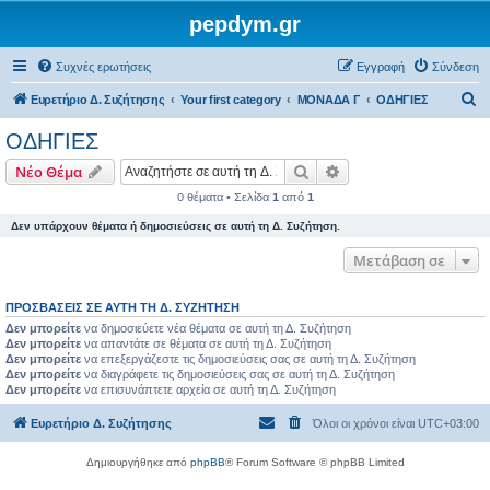
pepdym.gr
Συχνές ερωτήσεις
Εγγραφή
Σύνδεση
Α
Ευρετήριο Δ. Συζήτησης
Your first category
ΜΟΝΑΔΑ Γ
ΟΔΗΓΙΕΣ
ν
ΟΔΗΓΙΕΣ
α
Αναζήτηση
Ειδική αναζήτηση
Νέο Θέμα
ζ
0 θέματα • Σελίδα
1
από
1
ή
Δεν υπάρχουν θέματα ή δημοσιεύσεις σε αυτή τη Δ. Συζήτηση.
τ
η
Μετάβαση σε
σ
ΠΡΟΣΒΆΣΕΙΣ ΣΕ ΑΥΤΉ ΤΗ Δ. ΣΥΖΉΤΗΣΗ
η
Δεν μπορείτε
να δημοσιεύετε νέα θέματα σε αυτή τη Δ. Συζήτηση
Δεν μπορείτε
να απαντάτε σε θέματα σε αυτή τη Δ. Συζήτηση
Δεν μπορείτε
να επεξεργάζεστε τις δημοσιεύσεις σας σε αυτή τη Δ. Συζήτηση
Δεν μπορείτε
να διαγράφετε τις δημοσιεύσεις σας σε αυτή τη Δ. Συζήτηση
Δεν μπορείτε
να επισυνάπτετε αρχεία σε αυτή τη Δ. Συζήτηση
Ευρετήριο Δ. Συζήτησης
Όλοι οι χρόνοι είναι
UTC+03:00
Δημιουργήθηκε από
phpBB
® Forum Software © phpBB Limited