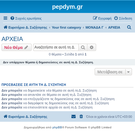
pepdym.gr
Συχνές ερωτήσεις
Εγγραφή
Σύνδεση
Α
Ευρετήριο Δ. Συζήτησης
Your first category
ΜΟΝΑΔΑ Γ
ΑΡΧΕΙΑ
ν
ΑΡΧΕΙΑ
α
Αναζήτηση
Ειδική αναζήτηση
Νέο Θέμα
ζ
0 θέματα • Σελίδα
1
από
1
ή
Δεν υπάρχουν θέματα ή δημοσιεύσεις σε αυτή τη Δ. Συζήτηση.
τ
η
Μετάβαση σε
σ
ΠΡΟΣΒΆΣΕΙΣ ΣΕ ΑΥΤΉ ΤΗ Δ. ΣΥΖΉΤΗΣΗ
η
Δεν μπορείτε
να δημοσιεύετε νέα θέματα σε αυτή τη Δ. Συζήτηση
Δεν μπορείτε
να απαντάτε σε θέματα σε αυτή τη Δ. Συζήτηση
Δεν μπορείτε
να επεξεργάζεστε τις δημοσιεύσεις σας σε αυτή τη Δ. Συζήτηση
Δεν μπορείτε
να διαγράφετε τις δημοσιεύσεις σας σε αυτή τη Δ. Συζήτηση
Δεν μπορείτε
να επισυνάπτετε αρχεία σε αυτή τη Δ. Συζήτηση
Ευρετήριο Δ. Συζήτησης
Όλοι οι χρόνοι είναι
UTC+03:00
Δημιουργήθηκε από
phpBB
® Forum Software © phpBB Limited