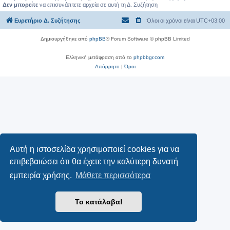
Δεν μπορείτε
να επισυνάπτετε αρχεία σε αυτή τη Δ. Συζήτηση
Ευρετήριο Δ. Συζήτησης
Όλοι οι χρόνοι είναι
UTC+03:00
Δημιουργήθηκε από
phpBB
® Forum Software © phpBB Limited
Ελληνική μετάφραση από το
phpbbgr.com
Απόρρητο
|
Όροι
Αυτή η ιστοσελίδα χρησιμοποιεί cookies για να
επιβεβαιώσει ότι θα έχετε την καλύτερη δυνατή
εμπειρία χρήσης.
Μάθετε περισσότερα
Το κατάλαβα!