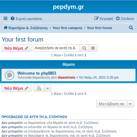
pepdym.gr
Συχνές ερωτήσεις
Εγγραφή
Σύνδεση
Α
Ευρετήριο Δ. Συζήτησης
Your first category
Your first forum
ν
Your first forum
α
Αναζήτηση
Ειδική αναζήτηση
Νέο Θέμα
ζ
1 θέμα • Σελίδα
1
από
1
ή
Θέματα
τ
η
Welcome to phpBB3
Τελευταία δημοσίευση από
diaxeiristis
«
Τετ Νοέμ 24, 2021 5:26 pm
σ
η
Νέο Θέμα
1 θέμα • Σελίδα
1
από
1
Μετάβαση σε
ΠΡΟΣΒΆΣΕΙΣ ΣΕ ΑΥΤΉ ΤΗ Δ. ΣΥΖΉΤΗΣΗ
Δεν μπορείτε
να δημοσιεύετε νέα θέματα σε αυτή τη Δ. Συζήτηση
Δεν μπορείτε
να απαντάτε σε θέματα σε αυτή τη Δ. Συζήτηση
Δεν μπορείτε
να επεξεργάζεστε τις δημοσιεύσεις σας σε αυτή τη Δ. Συζήτηση
Δεν μπορείτε
να διαγράφετε τις δημοσιεύσεις σας σε αυτή τη Δ. Συζήτηση