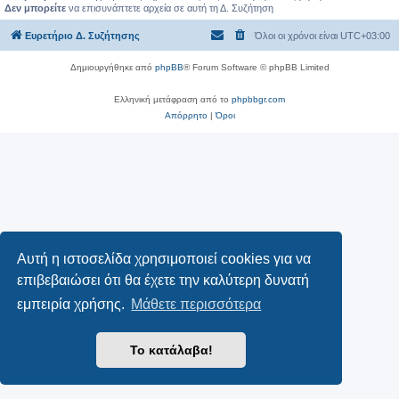
Δεν μπορείτε
να επισυνάπτετε αρχεία σε αυτή τη Δ. Συζήτηση
Ευρετήριο Δ. Συζήτησης
Όλοι οι χρόνοι είναι
UTC+03:00
Δημιουργήθηκε από
phpBB
® Forum Software © phpBB Limited
Ελληνική μετάφραση από το
phpbbgr.com
Απόρρητο
|
Όροι
Αυτή η ιστοσελίδα χρησιμοποιεί cookies για να
επιβεβαιώσει ότι θα έχετε την καλύτερη δυνατή
εμπειρία χρήσης.
Μάθετε περισσότερα
Το κατάλαβα!