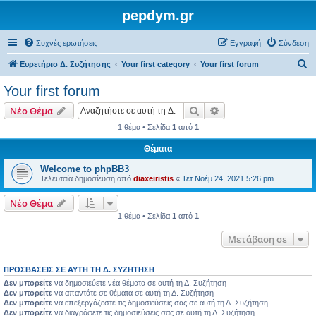
pepdym.gr
Συχνές ερωτήσεις
Εγγραφή
Σύνδεση
Α
Ευρετήριο Δ. Συζήτησης
Your first category
Your first forum
ν
Your first forum
α
Αναζήτηση
Ειδική αναζήτηση
Νέο Θέμα
ζ
1 θέμα • Σελίδα
1
από
1
ή
Θέματα
τ
η
Welcome to phpBB3
Τελευταία δημοσίευση από
diaxeiristis
«
Τετ Νοέμ 24, 2021 5:26 pm
σ
η
Νέο Θέμα
1 θέμα • Σελίδα
1
από
1
Μετάβαση σε
ΠΡΟΣΒΆΣΕΙΣ ΣΕ ΑΥΤΉ ΤΗ Δ. ΣΥΖΉΤΗΣΗ
Δεν μπορείτε
να δημοσιεύετε νέα θέματα σε αυτή τη Δ. Συζήτηση
Δεν μπορείτε
να απαντάτε σε θέματα σε αυτή τη Δ. Συζήτηση
Δεν μπορείτε
να επεξεργάζεστε τις δημοσιεύσεις σας σε αυτή τη Δ. Συζήτηση
Δεν μπορείτε
να διαγράφετε τις δημοσιεύσεις σας σε αυτή τη Δ. Συζήτηση