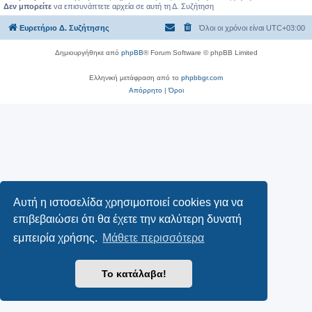
Δεν μπορείτε
να επισυνάπτετε αρχεία σε αυτή τη Δ. Συζήτηση
Ευρετήριο Δ. Συζήτησης
Όλοι οι χρόνοι είναι
UTC+03:00
Δημιουργήθηκε από
phpBB
® Forum Software © phpBB Limited
Ελληνική μετάφραση από το
phpbbgr.com
Απόρρητο
|
Όροι
Αυτή η ιστοσελίδα χρησιμοποιεί cookies για να
επιβεβαιώσει ότι θα έχετε την καλύτερη δυνατή
εμπειρία χρήσης.
Μάθετε περισσότερα
Το κατάλαβα!