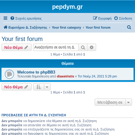
pepdym.gr
Συχνές ερωτήσεις
Εγγραφή
Σύνδεση
Α
Ευρετήριο Δ. Συζήτησης
Your first category
Your first forum
ν
Your first forum
α
Αναζήτηση
Ειδική αναζήτηση
Νέο Θέμα
ζ
1 θέμα • Σελίδα
1
από
1
ή
Θέματα
τ
η
Welcome to phpBB3
Τελευταία δημοσίευση από
diaxeiristis
«
Τετ Νοέμ 24, 2021 5:26 pm
σ
η
Νέο Θέμα
1 θέμα • Σελίδα
1
από
1
Μετάβαση σε
ΠΡΟΣΒΆΣΕΙΣ ΣΕ ΑΥΤΉ ΤΗ Δ. ΣΥΖΉΤΗΣΗ
Δεν μπορείτε
να δημοσιεύετε νέα θέματα σε αυτή τη Δ. Συζήτηση
Δεν μπορείτε
να απαντάτε σε θέματα σε αυτή τη Δ. Συζήτηση
Δεν μπορείτε
να επεξεργάζεστε τις δημοσιεύσεις σας σε αυτή τη Δ. Συζήτηση
Δεν μπορείτε
να διαγράφετε τις δημοσιεύσεις σας σε αυτή τη Δ. Συζήτηση