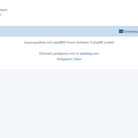
ήτηση
η
Επικοινω
Δημιουργήθηκε από
phpBB
® Forum Software © phpBB Limited
Ελληνική μετάφραση από το
phpbbgr.com
Απόρρητο
|
Όροι