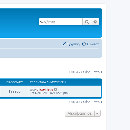
Αναζήτηση
Ειδική αναζήτηση
Εγγραφή
Σύνδεση
1 θέμα • Σελίδα
1
από
1
ΠΡΟΒΟΛΈΣ
ΤΕΛΕΥΤΑΊΑ ΔΗΜΟΣΊΕΥΣΗ
από
diaxeiristis
199900
Τετ Νοέμ 24, 2021 5:26 pm
1 θέμα • Σελίδα
1
από
1
Μετάβαση σε