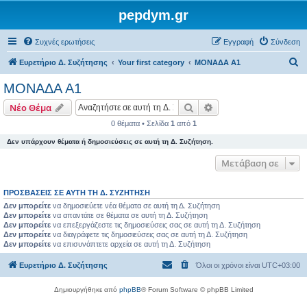
pepdym.gr
Συχνές ερωτήσεις
Εγγραφή
Σύνδεση
Α
Ευρετήριο Δ. Συζήτησης
Your first category
ΜΟΝΑΔΑ Α1
ν
ΜΟΝΑΔΑ Α1
α
Αναζήτηση
Ειδική αναζήτηση
Νέο Θέμα
ζ
0 θέματα • Σελίδα
1
από
1
ή
Δεν υπάρχουν θέματα ή δημοσιεύσεις σε αυτή τη Δ. Συζήτηση.
τ
η
Μετάβαση σε
σ
ΠΡΟΣΒΆΣΕΙΣ ΣΕ ΑΥΤΉ ΤΗ Δ. ΣΥΖΉΤΗΣΗ
η
Δεν μπορείτε
να δημοσιεύετε νέα θέματα σε αυτή τη Δ. Συζήτηση
Δεν μπορείτε
να απαντάτε σε θέματα σε αυτή τη Δ. Συζήτηση
Δεν μπορείτε
να επεξεργάζεστε τις δημοσιεύσεις σας σε αυτή τη Δ. Συζήτηση
Δεν μπορείτε
να διαγράφετε τις δημοσιεύσεις σας σε αυτή τη Δ. Συζήτηση
Δεν μπορείτε
να επισυνάπτετε αρχεία σε αυτή τη Δ. Συζήτηση
Ευρετήριο Δ. Συζήτησης
Όλοι οι χρόνοι είναι
UTC+03:00
Δημιουργήθηκε από
phpBB
® Forum Software © phpBB Limited