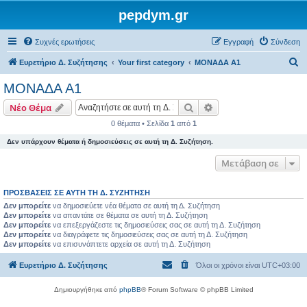
pepdym.gr
Συχνές ερωτήσεις
Εγγραφή
Σύνδεση
Α
Ευρετήριο Δ. Συζήτησης
Your first category
ΜΟΝΑΔΑ Α1
ν
ΜΟΝΑΔΑ Α1
α
Αναζήτηση
Ειδική αναζήτηση
Νέο Θέμα
ζ
0 θέματα • Σελίδα
1
από
1
ή
Δεν υπάρχουν θέματα ή δημοσιεύσεις σε αυτή τη Δ. Συζήτηση.
τ
η
Μετάβαση σε
σ
ΠΡΟΣΒΆΣΕΙΣ ΣΕ ΑΥΤΉ ΤΗ Δ. ΣΥΖΉΤΗΣΗ
η
Δεν μπορείτε
να δημοσιεύετε νέα θέματα σε αυτή τη Δ. Συζήτηση
Δεν μπορείτε
να απαντάτε σε θέματα σε αυτή τη Δ. Συζήτηση
Δεν μπορείτε
να επεξεργάζεστε τις δημοσιεύσεις σας σε αυτή τη Δ. Συζήτηση
Δεν μπορείτε
να διαγράφετε τις δημοσιεύσεις σας σε αυτή τη Δ. Συζήτηση
Δεν μπορείτε
να επισυνάπτετε αρχεία σε αυτή τη Δ. Συζήτηση
Ευρετήριο Δ. Συζήτησης
Όλοι οι χρόνοι είναι
UTC+03:00
Δημιουργήθηκε από
phpBB
® Forum Software © phpBB Limited