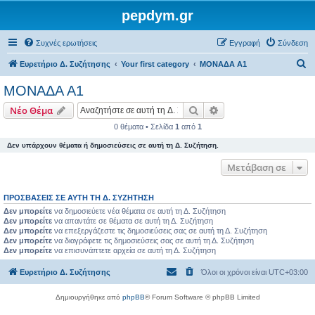
pepdym.gr
Συχνές ερωτήσεις
Εγγραφή
Σύνδεση
Α
Ευρετήριο Δ. Συζήτησης
Your first category
ΜΟΝΑΔΑ Α1
ν
ΜΟΝΑΔΑ Α1
α
Αναζήτηση
Ειδική αναζήτηση
Νέο Θέμα
ζ
0 θέματα • Σελίδα
1
από
1
ή
Δεν υπάρχουν θέματα ή δημοσιεύσεις σε αυτή τη Δ. Συζήτηση.
τ
η
Μετάβαση σε
σ
ΠΡΟΣΒΆΣΕΙΣ ΣΕ ΑΥΤΉ ΤΗ Δ. ΣΥΖΉΤΗΣΗ
η
Δεν μπορείτε
να δημοσιεύετε νέα θέματα σε αυτή τη Δ. Συζήτηση
Δεν μπορείτε
να απαντάτε σε θέματα σε αυτή τη Δ. Συζήτηση
Δεν μπορείτε
να επεξεργάζεστε τις δημοσιεύσεις σας σε αυτή τη Δ. Συζήτηση
Δεν μπορείτε
να διαγράφετε τις δημοσιεύσεις σας σε αυτή τη Δ. Συζήτηση
Δεν μπορείτε
να επισυνάπτετε αρχεία σε αυτή τη Δ. Συζήτηση
Ευρετήριο Δ. Συζήτησης
Όλοι οι χρόνοι είναι
UTC+03:00
Δημιουργήθηκε από
phpBB
® Forum Software © phpBB Limited